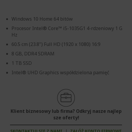
Windows 10 Home 64 bitów
Procesor Intel® Core™ i5-1035G1 4-rdzeniowy 1 G
Hz
60.5 cm (23.8") Full HD (1920 x 1080) 16:9
8 GB, DDR4 SDRAM
1 TB SSD
Intel® UHD Graphics współdzielona pamięć
Klient biznesowy lub firma? Odkryj nasze najlep
sze oferty!
SKONTAKTUJ SIĘ Z NAMI
|
ZAŁÓŻ KONTO FIRMOWE