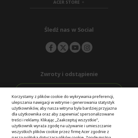
ACER STORE
d
e
h
d
n
i
e
d
n
d
e
Śledź nas w Social
n
Zwroty i odstąpienie
Odstąpienie od umowy
Korzystamy z plików cookie do wykrywania preferencji,
ulepszania nawigacji w witrynie i generowania statystyk
Darmowa
Wsparcie
użytkowników, aby nasza witryna była bardziej przyjazna
Bezpieczne
ekspresowa
przed i po
dla użytkownika oraz aby zapewniać spersonalizowane
płatności
dostawa
zakupie
treści i reklamy. Klikając „Zaakceptuj wszystkie”,
użytkownik wyraża zgodę na używanie i umieszczanie
wszystkich plików cookie przez firmę Acer zgodnie z
© 2025 Acer Inc.
naszą polityką dotyczącą plików cookie. Zgodę można