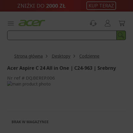
Przejdź
ZNIŻKI DO
2000 ZŁ
KUP TERAZ
do
treści
Strona główna
Desktopy
Codzienne
Acer Aspire C 24 All in One | C24-963 | Srebrny
Nr ref
DQ.BEREP.006
Przejdź
na
Przejdź
koniec
na
galerii
początek
galerii
BRAK W MAGAZYNIE