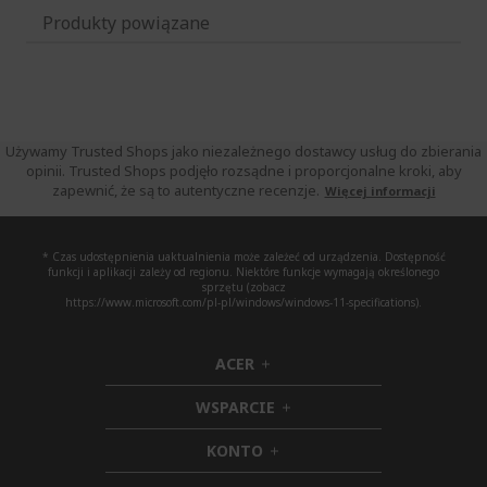
Produkty powiązane
Używamy Trusted Shops jako niezależnego dostawcy usług do zbierania
opinii. Trusted Shops podjęło rozsądne i proporcjonalne kroki, aby
zapewnić, że są to autentyczne recenzje.
Więcej informacji
* Czas udostępnienia uaktualnienia może zależeć od urządzenia. Dostępność
funkcji i aplikacji zależy od regionu. Niektóre funkcje wymagają określonego
sprzętu (zobacz
https://www.microsoft.com/pl-pl/windows/windows-11-specifications).
ACER
h
i
WSPARCIE
d
h
d
i
KONTO
e
h
d
n
i
d