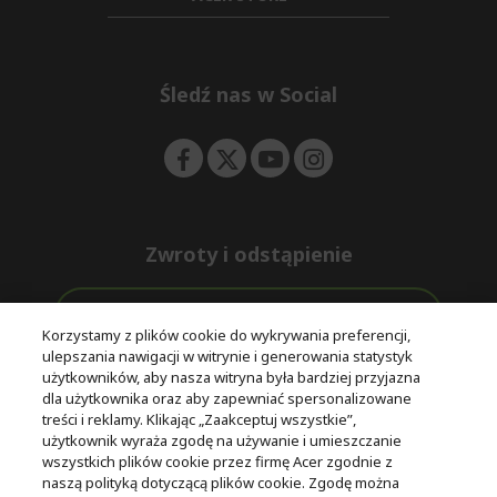
d
n
i
e
d
n
d
e
Śledź nas w Social
n
Zwroty i odstąpienie
Odstąpienie od umowy
Korzystamy z plików cookie do wykrywania preferencji,
ulepszania nawigacji w witrynie i generowania statystyk
Darmowa
Wsparcie
użytkowników, aby nasza witryna była bardziej przyjazna
Bezpieczne
ekspresowa
przed i po
dla użytkownika oraz aby zapewniać spersonalizowane
płatności
dostawa
zakupie
treści i reklamy. Klikając „Zaakceptuj wszystkie”,
użytkownik wyraża zgodę na używanie i umieszczanie
wszystkich plików cookie przez firmę Acer zgodnie z
© 2025 Acer Inc.
naszą polityką dotyczącą plików cookie. Zgodę można
Firma CPYou BV jest autoryzowanym sprzedawcą produktów i