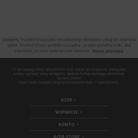
Używamy Trusted Shops jako niezależnego dostawcy usług do zbierania
opinii. Trusted Shops podjęło rozsądne i proporcjonalne kroki, aby
zapewnić, że są to autentyczne recenzje.
Więcej informacji
* Czas udostępnienia uaktualnienia może zależeć od urządzenia. Dostępność
funkcji i aplikacji zależy od regionu. Niektóre funkcje wymagają określonego
sprzętu (zobacz
https://www.microsoft.com/pl-pl/windows/windows-11-specifications).
ACER
h
i
WSPARCIE
d
h
d
i
KONTO
e
h
d
n
i
d
ACER STORE
d
e
h