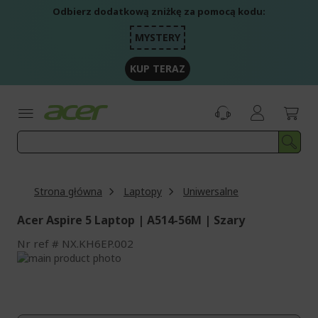
Przejdź
Odbierz dodatkową zniżkę za pomocą kodu:
do
treści
MYSTERY
KUP TERAZ
Strona główna
Laptopy
Uniwersalne
Acer Aspire 5 Laptop | A514-56M | Szary
Nr ref
NX.KH6EP.002
Przejdź
na
Przejdź
koniec
na
galerii
początek
galerii