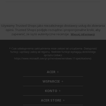
Używamy Trusted Shops jako niezależnego dostawcy usług do zbierania
opinii. Trusted Shops podjęło rozsądne i proporcjonalne kroki, aby
zapewnić, że są to autentyczne recenzje.
Więcej informacji
* Czas udostępnienia uaktualnienia może zależeć od urządzenia. Dostępność
funkcji i aplikacji zależy od regionu. Niektóre funkcje wymagają określonego
sprzętu (zobacz
https://www.microsoft.com/pl-pl/windows/windows-11-specifications).
ACER
h
i
WSPARCIE
d
h
d
i
KONTO
e
h
d
n
i
d
ACER STORE
d
e
h
d
n
i