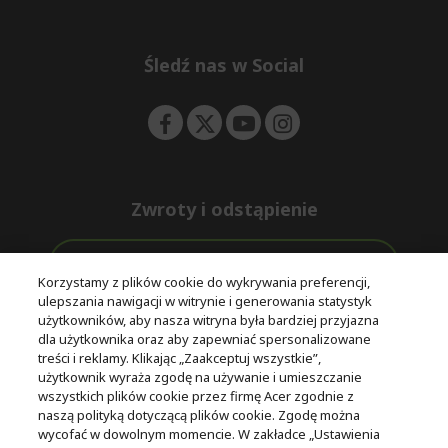
e
d
n
d
e
Śledź nas w Social
n
Zwroty i odstąpienie
Odstąpienie od umowy
Korzystamy z plików cookie do wykrywania preferencji,
ulepszania nawigacji w witrynie i generowania statystyk
Darmowa
Wsparcie
użytkowników, aby nasza witryna była bardziej przyjazna
Bezpieczne
ekspresowa
przed i po
dla użytkownika oraz aby zapewniać spersonalizowane
płatności
dostawa
zakupie
treści i reklamy. Klikając „Zaakceptuj wszystkie”,
użytkownik wyraża zgodę na używanie i umieszczanie
wszystkich plików cookie przez firmę Acer zgodnie z
© 2025 Acer Inc.
naszą polityką dotyczącą plików cookie. Zgodę można
Firma CPYou BV jest autoryzowanym sprzedawcą produktów i
wycofać w dowolnym momencie. W zakładce „Ustawienia
usług oferowanych w tym sklepie.