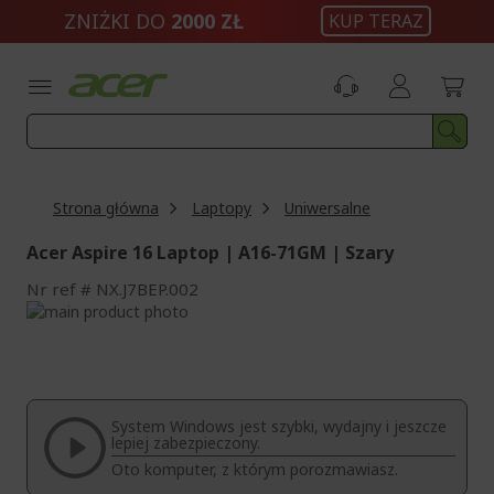
Przejdź
ZNIŻKI DO
2000 ZŁ
KUP TERAZ
do
treści
Strona główna
Laptopy
Uniwersalne
Acer Aspire 16 Laptop | A16-71GM | Szary
Nr ref
NX.J7BEP.002
Przejdź
na
Przejdź
koniec
na
galerii
początek
galerii
System Windows jest szybki, wydajny i jeszcze
lepiej zabezpieczony.
Oto komputer, z którym porozmawiasz.