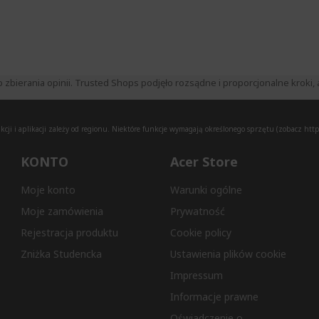
ierania opinii. Trusted Shops podjęło rozsądne i proporcjonalne kroki, a
ji i aplikacji zależy od regionu. Niektóre funkcje wymagają określonego sprzętu (zobacz
http
KONTO
Acer Store
Moje konto
Warunki ogólne
Moje zamówienia
Prywatność
Rejestracja produktu
Cookie policy
Zniżka Studencka
Ustawienia plików cookie
Impressum
Informacje prawne
Oświadczenie o