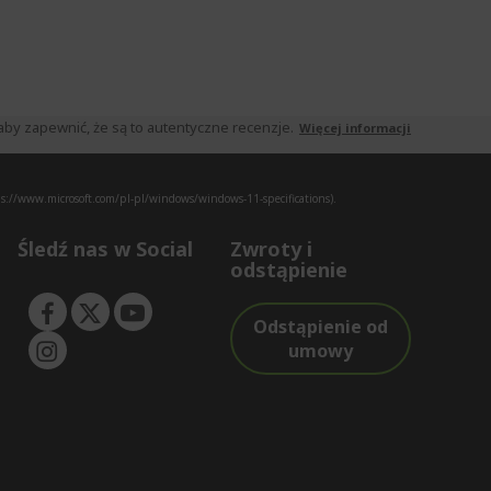
by zapewnić, że są to autentyczne recenzje.
Więcej informacji
s://www.microsoft.com/pl-pl/windows/windows-11-specifications).
Śledź nas w Social
Zwroty i
odstąpienie
Odstąpienie od
umowy