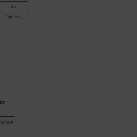
04
Sekundy
sze
RMOWE