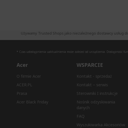
Używamy Trusted Shops jako niezależnego dostawcy usług do zb
* Czas udostępnienia uaktualnienia może zależeć od urządzenia. Dostępność funkc
Acer
WSPARCIE
O firmie Acer
Kontakt - sprzedaż
ACER.PL
Kontakt – serwis
Prasa
Sterowniki I instrukcje
Acer Black Friday
Nośnik odzyskiwania
danych
FAQ
Wyszukiwarka Akcesoriów