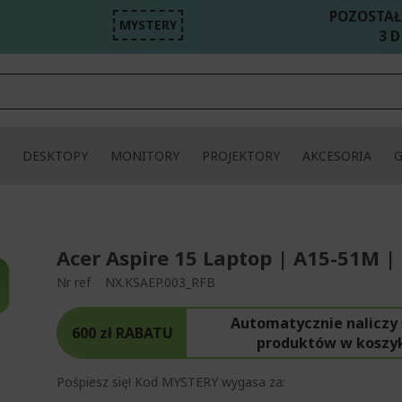
POZOSTAŁ
MYSTERY
3 D
DESKTOPY
MONITORY
PROJEKTORY
AKCESORIA
Acer Aspire 15 Laptop | A15-51M |
Nr ref
NX.KSAEP.003_RFB
Automatycznie naliczy 
600 zł RABATU
produktów w koszy
Pośpiesz się! Kod MYSTERY wygasa za: