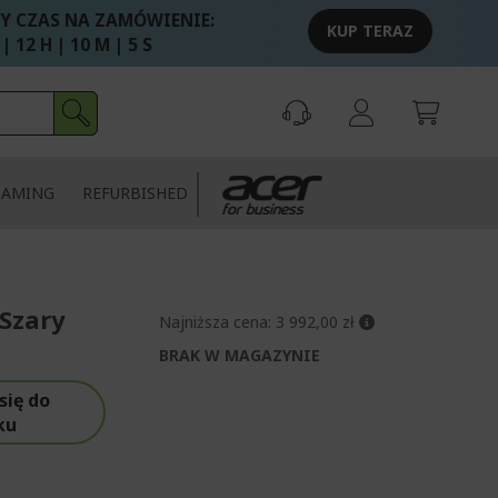
Y CZAS NA ZAMÓWIENIE:
KUP TERAZ
 | 12 H | 10 M | 4 S
GAMING
REFURBISHED
 Szary
Najniższa cena:
3 992,00 zł
BRAK W MAGAZYNIE
się do
ku