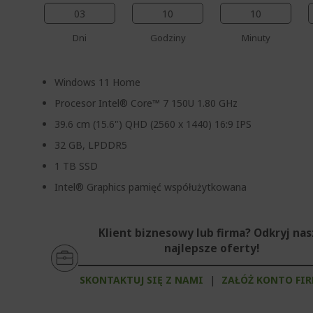
03
10
10
Dni
Godziny
Minuty
Windows 11 Home
Procesor Intel® Core™ 7 150U 1.80 GHz
39.6 cm (15.6") QHD (2560 x 1440) 16:9 IPS
32 GB, LPDDR5
1 TB SSD
Intel® Graphics pamięć współużytkowana
Klient biznesowy lub firma? Odkryj na
najlepsze oferty!
SKONTAKTUJ SIĘ Z NAMI
|
ZAŁÓŻ KONTO FI