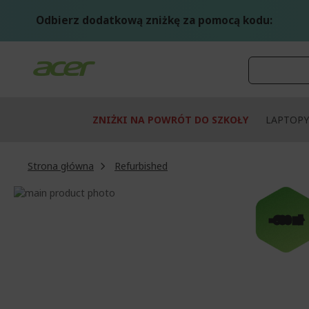
Przejdź
do
Odbierz dodatkową zniżkę za pomocą kodu:
treści
ZNIŻKI NA POWRÓT DO SZKOŁY
LAPTOPY
Strona główna
Refurbished
Przejdź
na
Przejdź
koniec
na
-600 zł
galerii
początek
galerii