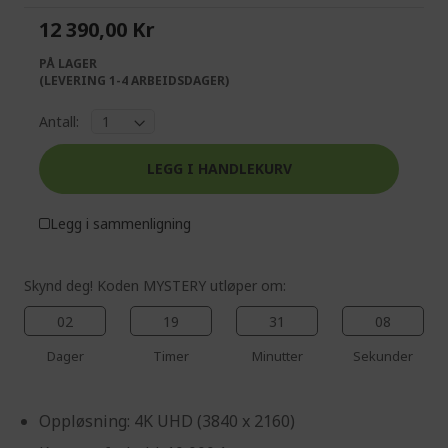
the
of
12 390,00 Kr
images
the
gallery
images
PÅ LAGER
gallery
(LEVERING 1-4 ARBEIDSDAGER)
Antall:
LEGG I HANDLEKURV
Legg i sammenligning
Skynd deg! Koden MYSTERY utløper om:
02
19
31
08
Dager
Timer
Minutter
Sekunder
Oppløsning: 4K UHD (3840 x 2160)