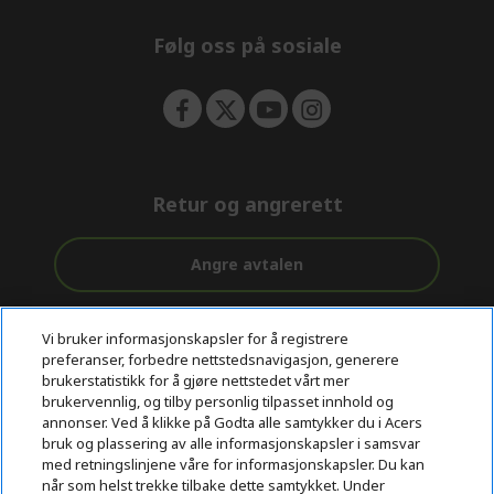
n
Følg oss på sosiale
Retur og angrerett
Angre avtalen
Kundestøtte
Gratis
Sikker
Vi bruker informasjonskapsler for å registrere
før og etter
levering
betaling
preferanser, forbedre nettstedsnavigasjon, generere
kjøp
brukerstatistikk for å gjøre nettstedet vårt mer
brukervennlig, og tilby personlig tilpasset innhold og
© 2026 Acer Inc.
annonser. Ved å klikke på Godta alle samtykker du i Acers
CPYou BV er en autorisert forhandler og tilbyder av produktene
bruk og plassering av alle informasjonskapsler i samsvar
og tjenestene som tilbys i denne nettbutikken.​
med retningslinjene våre for informasjonskapsler. Du kan
når som helst trekke tilbake dette samtykket. Under