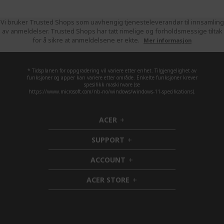
Vi bruker Trusted Shops som uavhengig tjenesteleverandør til innsamling
av anmeldelser. Trusted Shops har tatt rimelige og forholdsmessige tiltak
for å sikre at anmeldelsene er ekte.
Mer informasjon
* Tidsplanen for oppgradering vil variere etter enhet. Tilgjengelighet av
funksjoner og apper kan variere etter område. Enkelte funksjoner krever
spesifikk maskinvare (se
https://www.microsoft.com/nb-no/windows/windows-11-specifications).
ACER
h
i
SUPPORT
d
h
d
i
ACCOUNT
e
d
h
n
d
i
ACER STORE
e
d
h
n
d
i
e
d
n
d
e