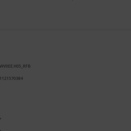
WV0EE.H05_RFB
1121570384
°