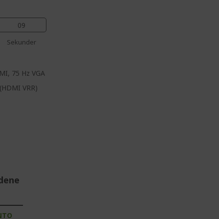
08
Sekunder
DMI, 75 Hz VGA
c (HDMI VRR)
udene
NTO