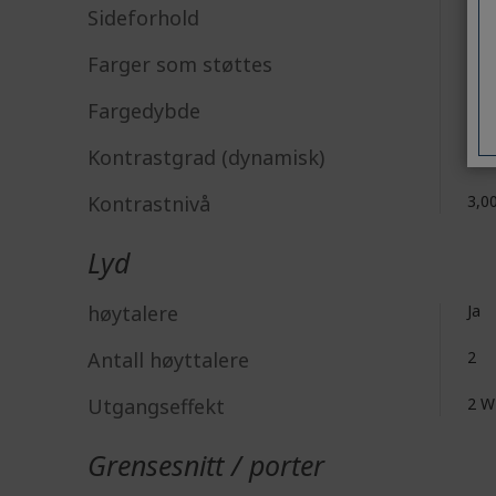
Sideforhold
16:
Farger som støttes
16,7
Fargedybde
Col
Kontrastgrad (dynamisk)
100
Kontrastnivå
3,0
Lyd
høytalere
Ja
Antall høyttalere
2
Utgangseffekt
2 W
Grensesnitt / porter