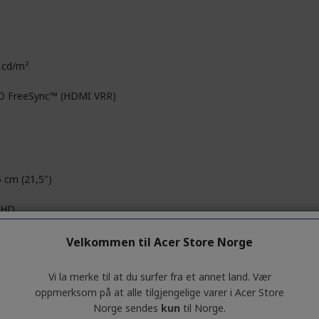
 cd/m²
 FreeSync™ (HDMI VRR)
6 cm (21,5")
l HD
0 x 1080
Velkommen til Acer Store Norge
D
Vi la merke til at du surfer fra et annet land. Vær
oppmerksom på at alle tilgjengelige varer i Acer Store
Norge sendes
kun
til Norge.