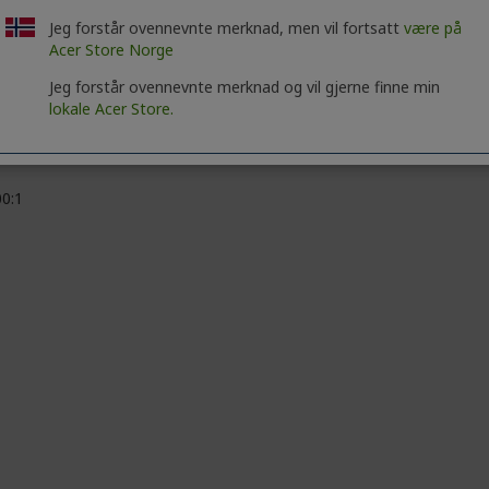
09
Jeg forstår ovennevnte merknad, men vil fortsatt
være på
Acer Store Norge
 millioner farger
Jeg forstår ovennevnte merknad og vil gjerne finne min
our Depth
lokale Acer Store.
,000,000:1
00:1