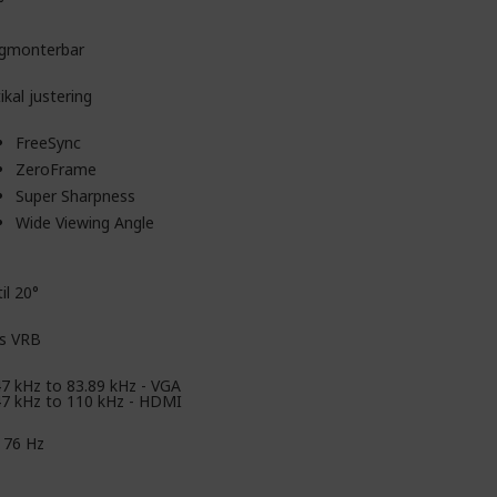
°
gmonterbar
ikal justering
FreeSync
ZeroFrame
Super Sharpness
Wide Viewing Angle
til 20°
s VRB
47 kHz to 83.89 kHz - VGA
47 kHz to 110 kHz - HDMI
- 76 Hz