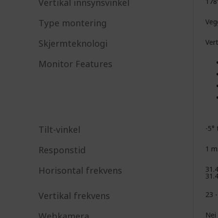
Vertikal innsynsvinkel
178
Type montering
Veg
Skjermteknologi
Vert
Monitor Features
Tilt-vinkel
-5° 
Responstid
1 m
Horisontal frekvens
31.
31.
Vertikal frekvens
23 
Webkamera
Nei