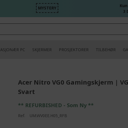
Kun
MYSTERY
3 
TASJONÆR PC
SKJERMER
PROSJEKTORER
TILBEHØR
G
Acer Nitro VG0 Gamingskjerm | V
Svart
** REFURBISHED - Som Ny **
Ref.
UM.WV0EE.H05_RFB