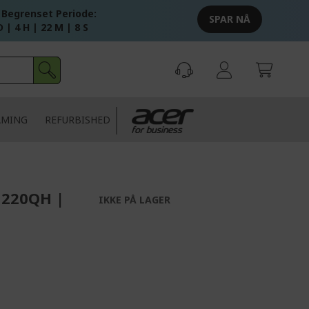
 Begrenset Periode:
SPAR NÅ
D | 4 H | 22 M | 7 S
AMING
REFURBISHED
G220QH |
IKKE PÅ LAGER