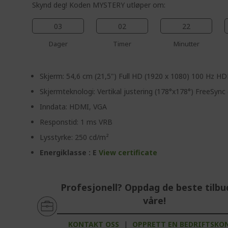
Skynd deg! Koden MYSTERY utløper om:
03
02
22
Dager
Timer
Minutter
Skjerm: 54,6 cm (21,5") Full HD (1920 x 1080) 100 Hz H
Skjermteknologi: Vertikal justering (178°x178°) FreeSyn
Inndata: HDMI, VGA
Responstid: 1 ms VRB
Lysstyrke: 250 cd/m²
Energiklasse : E
View certificate
Profesjonell? Oppdag de beste tilb
våre!
KONTAKT OSS
|
OPPRETT EN BEDRIFTSKO