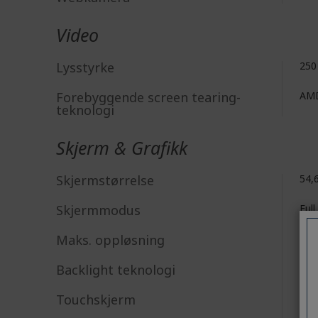
Video
Lysstyrke
250
Forebyggende screen tearing-
AMD
teknologi
Skjerm & Grafikk
Skjermstørrelse
54,
Skjermmodus
Ful
Maks. oppløsning
192
Backlight teknologi
LE
Touchskjerm
Nei