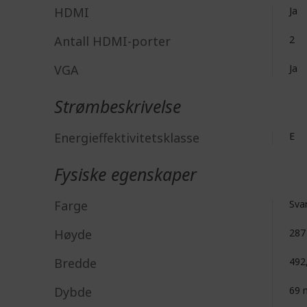
HDMI
Ja
Antall HDMI-porter
2
VGA
Ja
Strømbeskrivelse
Energieffektivitetsklasse
E
Fysiske egenskaper
Farge
Sva
Høyde
28
Bredde
492
Dybde
69