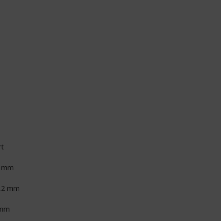
rt
7 mm
,2 mm
 mm