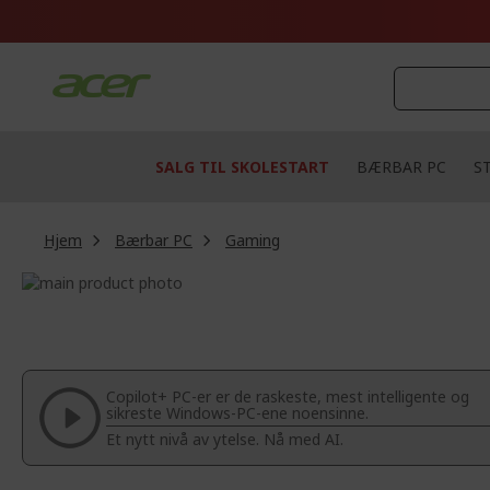
Skip
to
Content
SALG TIL SKOLESTART
BÆRBAR PC
S
Hjem
Bærbar PC
Gaming
Skip
to
Skip
the
to
end
the
of
beginning
the
of
Copilot+ PC-er er de raskeste, mest intelligente og
images
the
sikreste Windows-PC-ene noensinne.
gallery
images
Et nytt nivå av ytelse. Nå med AI.
gallery