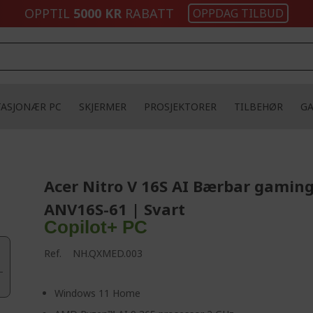
OPPTIL
5000 KR
RABATT
OPPDAG TILBUD
TASJONÆR PC
SKJERMER
PROSJEKTORER
TILBEHØR
G
Acer Nitro V 16S AI Bærbar gaming
ANV16S-61 | Svart
Copilot+ PC
Ref.
NH.QXMED.003
Windows 11 Home