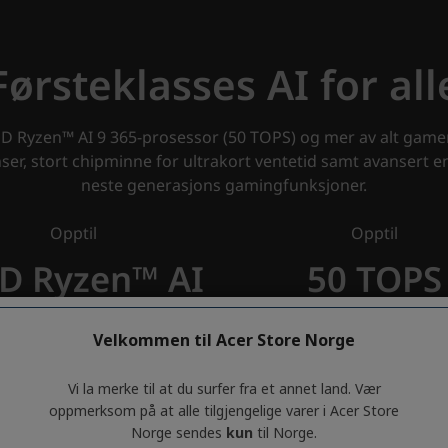
Velkommen til Acer Store Norge
Vi la merke til at du surfer fra et annet land. Vær
oppmerksom på at alle tilgjengelige varer i Acer Store
Norge sendes
kun
til Norge.