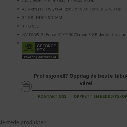
AMD Ryzen™ AI 9 365 prosessor 2 GHz
40,6 cm (16") WQXGA (2560 x 1600) 16:10 IPS 180 Hz
32 GB, DDR5 SDRAM
1 TB SSD
NVIDIA® GeForce RTX™ 5070 med 8 GB dedikert minne
Profesjonell? Oppdag de beste tilb
våre!
KONTAKT OSS
|
OPPRETT EN BEDRIFTSKO
slektede produkter