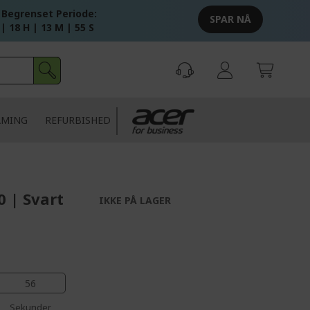
 Begrenset Periode:
SPAR NÅ
 | 18 H | 13 M | 55 S
AMING
REFURBISHED
 | Svart
IKKE PÅ LAGER
56
Sekunder