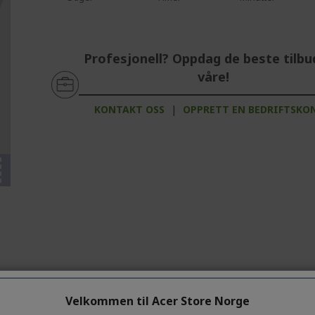
Profesjonell? Oppdag de beste tilb
våre!
%%%%%%%%%%%%%%%%
KONTAKT OSS
|
OPPRETT EN BEDRIFTSKO
%%%%%%%%%%%%%%%%
%%%%%%%%%%%%%%%%
%%%%%%%%%%%%%%%%
%%%%%%%%%%%%%%%%
Velkommen til Acer Store Norge