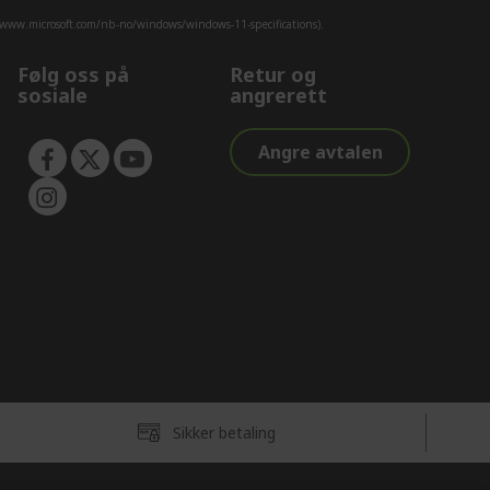
/www.microsoft.com/nb-no/windows/windows-11-specifications).
Følg oss på
Retur og
sosiale
angrerett
Angre avtalen
Sikker betaling