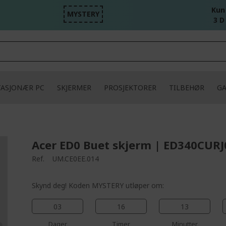
Kun
MYSTERY
3 D
TASJONÆR PC
SKJERMER
PROSJEKTORER
TILBEHØR
G
Acer ED0 Buet skjerm | ED340CURJ0
Ref.
UM.CE0EE.014
Skynd deg! Koden MYSTERY utløper om:
03
16
13
Dager
Timer
Minutter