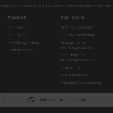
er og apper kan variere etter område. Enkelte funksjoner krever spesifikk maskinvare (se
https:/
Account
Acer Store
Min Konto
Vilkår og Betingelser
Mine Ordrer
Personvernerklæring
Produktregistrering
Retninglinjer for
informasjonskapsler​
Studentrabatter
Innstillinger for
informasjonskapsler
Kontaktinfo
Ansvarserklæring​
Tilgjengelighetserklæring
Kundestøtte før og etter kjøp