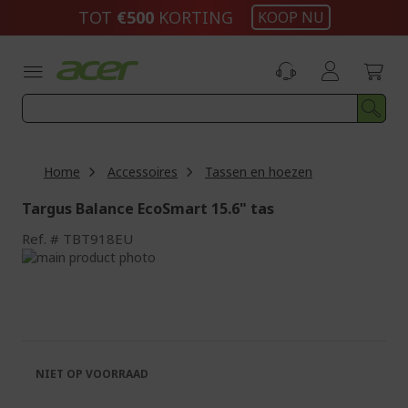
Ga
TOT
€500
KORTING
KOOP NU
naar
de
inhoud
Home
Accessoires
Tassen en hoezen
Targus Balance EcoSmart 15.6" tas
Ref.
TBT918EU
Ga
naar
Ga
het
naar
einde
het
van
begin
de
van
afbeeldingen-
de
NIET OP VOORRAAD
gallerij
afbeeldingen-
gallerij