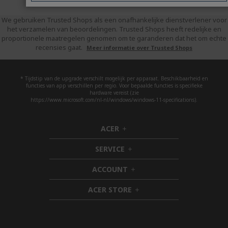
We gebruiken Trusted Shops als een onafhankelijke dienstverlener voor
het verzamelen van beoordelingen. Trusted Shops heeft redelijke en
proportionele maatregelen genomen om te garanderen dat het om echte
recensies gaat.
Meer informatie over Trusted Shops
* Tijdstip van de upgrade verschilt mogelijk per apparaat. Beschikbaarheid en
functies van app verschillen per regio. Voor bepaalde functies is specifieke
hardware vereist (zie
https://www.microsoft.com/nl-nl/windows/windows-11-specifications).
ACER
h
i
SERVICE
d
h
d
i
ACCOUNT
e
d
h
n
d
i
ACER STORE
e
d
h
n
d
i
e
d
n
d