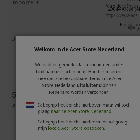
importeur
Viale delle Indust
20044 Arese (MI
https://www.acer
E-mail:
ace
srl@lega
Document-/afbeeldingsveiligheid
Accessoir
besc
Welkom in de Acer Store Nederland
Connectivite
besc
eScoote
besc
We hebben gemerkt dat u vanuit een ander
eBik
land aan het surfen bent. Houd er rekening
besc
mee dat alle beschikbare items in de Acer
Store Nederland
uitsluitend
binnen
Garantie
Nederland worden verzonden.
Garantie
2 j
Ik begrijp het bericht hierboven maar wil toch
standaardg
graag
naar de Acer Store Nederland
Ik begrijp het bericht hierboven en wil graag
mijn
lokale Acer Store opzoeken.