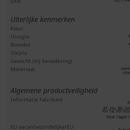
EAN
5051794
Uiterlijke kenmerken
Kleur
Hoogte
3
Breedte
4
Diepte
Gewicht (bij benadering)
Materiaal
Gere
mat
Algemene productveiligheid
Informatie fabrikant
A
8F, No. 88, Se
Xin Tai 5th Roa
New Taipei C
EU-verantwoordelijke/EU-
Acer Ita