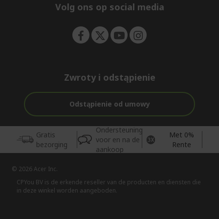
e
Volg ons op social media
n
Zwroty i odstąpienie
Odstąpienie od umowy
Ondersteuning
Gratis
Met 0%
voor en na de
bezorging
Rente
aankoop
© 2026 Acer Inc.
CPYou BV is de erkende reseller van de producten en diensten die
in deze winkel worden aangeboden.