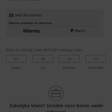
afbeeldingen-
gallerij
3X
with 0% interest
Options available at checkout:
Wees er snel bij! Code MYSTERY verloopt over:
02
18
33
51
Dagen
Uur
Minuten
Seconden
Zakelijke klant? Ontdek onze beste aanbi