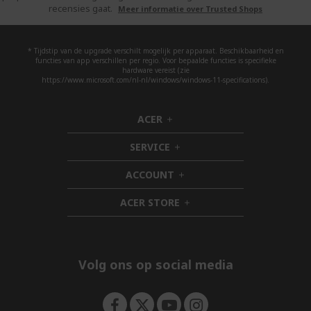
recensies gaat.
Meer informatie over Trusted Shops
* Tijdstip van de upgrade verschilt mogelijk per apparaat. Beschikbaarheid en
functies van app verschillen per regio. Voor bepaalde functies is specifieke
hardware vereist (zie
https://www.microsoft.com/nl-nl/windows/windows-11-specifications).
ACER
h
i
SERVICE
d
h
d
i
ACCOUNT
e
d
h
n
d
i
ACER STORE
e
d
h
n
d
i
e
d
n
d
e
Volg ons op social media
n