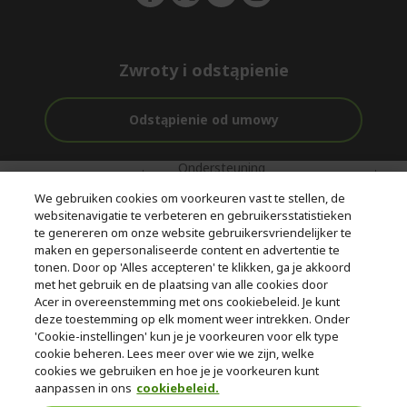
Zwroty i odstąpienie
Odstąpienie od umowy
Ondersteuning
Gratis
Met 0%
voor en na de
bezorging
Rente
We gebruiken cookies om voorkeuren vast te stellen, de
aankoop
websitenavigatie te verbeteren en gebruikersstatistieken
te genereren om onze website gebruikersvriendelijker te
© 2026 Acer Inc.
maken en gepersonaliseerde content en advertentie te
CPYou BV is de erkende reseller van de producten en diensten die
tonen. Door op 'Alles accepteren' te klikken, ga je akkoord
in deze winkel worden aangeboden.
met het gebruik en de plaatsing van alle cookies door
Acer in overeenstemming met ons cookiebeleid. Je kunt
deze toestemming op elk moment weer intrekken. Onder
'Cookie-instellingen' kun je je voorkeuren voor elk type
cookie beheren. Lees meer over wie we zijn, welke
cookies we gebruiken en hoe je je voorkeuren kunt
aanpassen in ons
cookiebeleid.