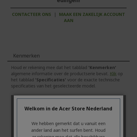
edingen!
CONTACTEER ONS
|
MAAK EEN ZAKELIJK ACCOUNT
AAN
Kenmerken
Houd er rekening mee dat het tabblad
'Kenmerken'
algemene informatie over de productserie bevat.
Klik
op
het tabblad
'Specificaties'
voor de exacte technische
specificaties van het geselecteerde model.
Welkom in de Acer Store Nederland
We hebben gemerkt dat u vanuit een
ander land aan het surfen bent. Houd
er rekening mee dat alle beschikbare