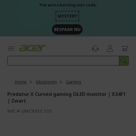
Ga
Pak extra korting met code:
naar
de
MYSTERY
inhoud
BESPAAR NU
Home
Monitoren
Gaming
Predator X Curved gaming OLED monitor | X34F1
| Zwart
Ref.
UM.CXXEE.105
Ga
naar
het
einde