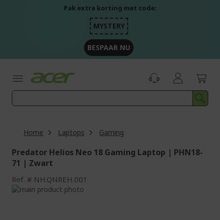
Ga
Pak extra korting met code:
naar
de
MYSTERY
inhoud
BESPAAR NU
Home
Laptops
Gaming
Predator Helios Neo 18 Gaming Laptop | PHN18-
71 | Zwart
Ref.
NH.QNREH.001
Ga
naar
Ga
het
naar
einde
het