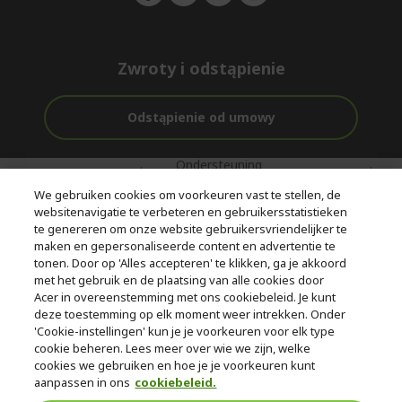
Zwroty i odstąpienie
Odstąpienie od umowy
Ondersteuning
Gratis
Met 0%
voor en na de
bezorging
Rente
We gebruiken cookies om voorkeuren vast te stellen, de
aankoop
websitenavigatie te verbeteren en gebruikersstatistieken
te genereren om onze website gebruikersvriendelijker te
© 2026 Acer Inc.
maken en gepersonaliseerde content en advertentie te
CPYou BV is de erkende reseller van de producten en diensten die
tonen. Door op 'Alles accepteren' te klikken, ga je akkoord
in deze winkel worden aangeboden.
met het gebruik en de plaatsing van alle cookies door
Acer in overeenstemming met ons cookiebeleid. Je kunt
deze toestemming op elk moment weer intrekken. Onder
'Cookie-instellingen' kun je je voorkeuren voor elk type
cookie beheren. Lees meer over wie we zijn, welke
cookies we gebruiken en hoe je je voorkeuren kunt
aanpassen in ons
cookiebeleid.