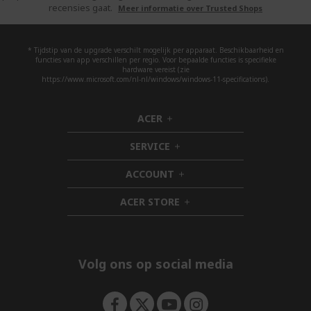
recensies gaat.
Meer informatie over Trusted Shops
* Tijdstip van de upgrade verschilt mogelijk per apparaat. Beschikbaarheid en
functies van app verschillen per regio. Voor bepaalde functies is specifieke
hardware vereist (zie
https://www.microsoft.com/nl-nl/windows/windows-11-specifications).
ACER
h
i
SERVICE
d
h
d
i
ACCOUNT
e
d
h
n
d
i
ACER STORE
e
d
h
n
d
i
e
d
n
d
e
Volg ons op social media
n