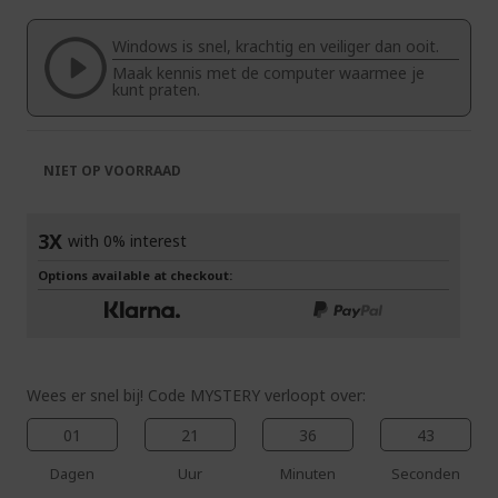
van
begin
de
van
Windows is snel, krachtig en veiliger dan ooit.
afbeeldingen-
de
Maak kennis met de computer waarmee je
gallerij
afbeeldingen-
kunt praten.
gallerij
NIET OP VOORRAAD
3X
with 0% interest
Options available at checkout:
Wees er snel bij! Code MYSTERY verloopt over:
01
21
36
42
Dagen
Uur
Minuten
Seconden