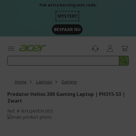
Ga
Pak extra korting met code:
naar
de
MYSTERY
inhoud
BESPAAR NU
Home
Laptops
Gaming
Predator Helios 300 Gaming Laptop | PH315-53 |
Zwart
Ref.
NH.QAVEH.005
Ga
naar
Ga
het
naar
einde
het