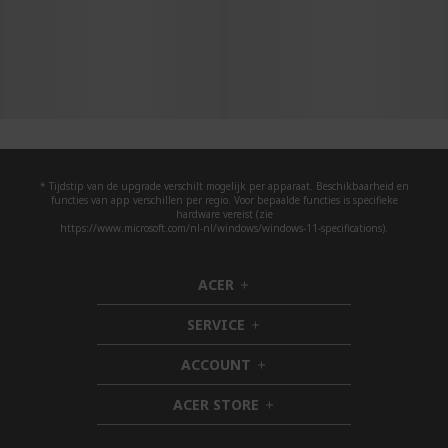
* Tijdstip van de upgrade verschilt mogelijk per apparaat. Beschikbaarheid en
functies van app verschillen per regio. Voor bepaalde functies is specifieke
hardware vereist (zie
https://www.microsoft.com/nl-nl/windows/windows-11-specifications).
ACER
h
i
SERVICE
d
h
d
i
ACCOUNT
e
d
h
n
d
i
ACER STORE
e
d
h
n
d
i