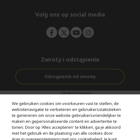
e
d
n
d
e
Volg ons op social media
n
Zwroty i odstąpienie
Odstąpienie od umowy
Ondersteuning
Gratis
Met 0%
voor en na de
bezorging
Rente
We gebruiken cookies om voorkeuren vast te stellen, de
aankoop
websitenavigatie te verbeteren en gebruikersstatistieken
te genereren om onze website gebruikersvriendelijker te
© 2026 Acer Inc.
maken en gepersonaliseerde content en advertentie te
CPYou BV is de erkende reseller van de producten en diensten die
tonen. Door op 'Alles accepteren' te klikken, ga je akkoord
in deze winkel worden aangeboden.
met het gebruik en de plaatsing van alle cookies door
Acer in overeenstemming met ons cookiebeleid. Je kunt