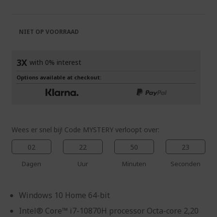
van
begin
de
van
afbeeldingen-
de
NIET OP VOORRAAD
gallerij
afbeeldingen-
gallerij
3X
with 0% interest
Options available at checkout:
Wees er snel bij! Code MYSTERY verloopt over:
02
22
50
22
Dagen
Uur
Minuten
Seconden
Windows 10 Home 64-bit
Intel® Core™ i7-10870H processor Octa-core 2,20