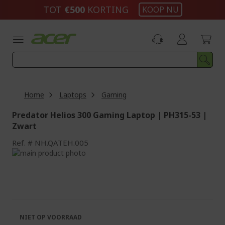
Ga
TOT
€500
KORTING
KOOP NU
naar
de
inhoud
Home
Laptops
Gaming
Predator Helios 300 Gaming Laptop | PH315-53 |
Zwart
Ref.
NH.QATEH.005
Ga
naar
Ga
het
naar
einde
het
van
begin
de
van
afbeeldingen-
de
NIET OP VOORRAAD
gallerij
afbeeldingen-