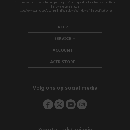
functies van app verschillen per regio. Voor bepaalde functies is specifieke
hardware vereist (zie
https://www.microsoft.com/nl-nl/windows/windows-11-specifications).
ACER
h
i
SERVICE
d
h
d
i
ACCOUNT
e
d
h
n
d
i
ACER STORE
e
d
h
n
d
i
e
d
n
d
e
Volg ons op social media
n
Zwroty i odstąpienie