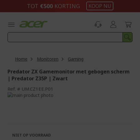
Ga
TOT
€500
KORTING
KOOP NU
naar
de
inhoud
Home
Monitoren
Gaming
Predator ZX Gamemonitor met gebogen scherm
| Predator Z35P | Zwart
Ref.
UM.CZ1EE.P01
Ga
naar
Ga
het
naar
einde
het
van
begin
de
van
afbeeldingen-
de
NIET OP VOORRAAD
gallerij
afbeeldingen-