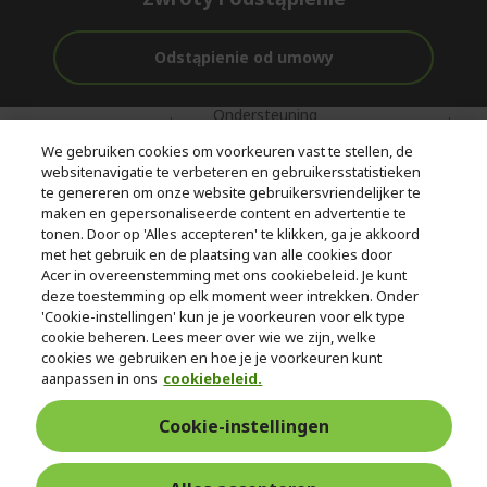
Odstąpienie od umowy
Ondersteuning
Gratis
Met 0%
voor en na de
bezorging
Rente
We gebruiken cookies om voorkeuren vast te stellen, de
aankoop
websitenavigatie te verbeteren en gebruikersstatistieken
te genereren om onze website gebruikersvriendelijker te
© 2026 Acer Inc.
maken en gepersonaliseerde content en advertentie te
CPYou BV is de erkende reseller van de producten en diensten die
tonen. Door op 'Alles accepteren' te klikken, ga je akkoord
in deze winkel worden aangeboden.
met het gebruik en de plaatsing van alle cookies door
Acer in overeenstemming met ons cookiebeleid. Je kunt
deze toestemming op elk moment weer intrekken. Onder
'Cookie-instellingen' kun je je voorkeuren voor elk type
cookie beheren. Lees meer over wie we zijn, welke
cookies we gebruiken en hoe je je voorkeuren kunt
aanpassen in ons
cookiebeleid.
Nederland
Cookie-instellingen