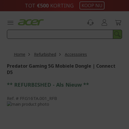
Ga
TOT
€500
KORTING
KOOP NU
naar
de
inhoud
Home
Refurbished
Accessoires
Predator Gaming 5G Mobiele Dongle | Connect
D5
** REFURBISHED - Als Nieuw **
Ref.
FF.G16TA.001_RFB
Ga
naar
Ga
het
naar
einde
het
van
begin