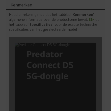
Kenmerken
Houd er rekening mee dat het tabblad
'Kenmerken'
algemene informatie over de productserie bevat.
Klik
op
het tabblad
'Specificaties'
voor de exacte technische
specificaties van het geselecteerde model.