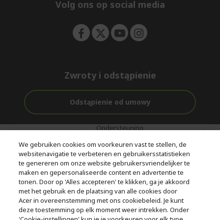
e
Volg ons op social media
n
Zwroty i odstąpienie
Odstąpienie od umowy
Ondersteuning
Gratis
Met 0%
voor en na de
bezorging
Rente
We gebruiken cookies om voorkeuren vast te stellen, de
aankoop
websitenavigatie te verbeteren en gebruikersstatistieken
te genereren om onze website gebruikersvriendelijker te
© 2026 Acer Inc.
maken en gepersonaliseerde content en advertentie te
CPYou BV is de erkende reseller van de producten en diensten die
tonen. Door op 'Alles accepteren' te klikken, ga je akkoord
in deze winkel worden aangeboden.
met het gebruik en de plaatsing van alle cookies door
Acer in overeenstemming met ons cookiebeleid. Je kunt
deze toestemming op elk moment weer intrekken. Onder
'Cookie-instellingen' kun je je voorkeuren voor elk type