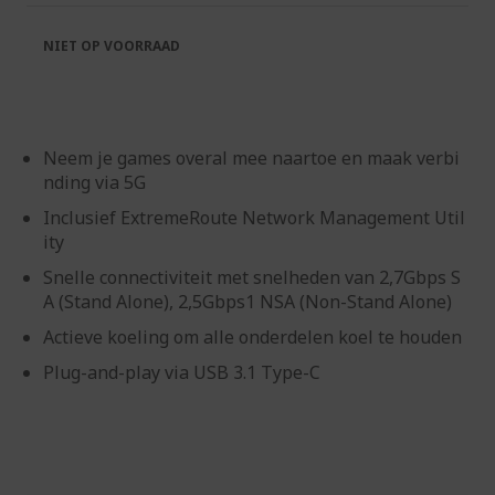
de
van
afbeeldingen-
de
NIET OP VOORRAAD
gallerij
afbeeldingen-
gallerij
Neem je games overal mee naartoe en maak verbi
nding via 5G
Inclusief ExtremeRoute Network Management Util
ity
Snelle connectiviteit met snelheden van 2,7Gbps S
A (Stand Alone), 2,5Gbps1 NSA (Non-Stand Alone)
Actieve koeling om alle onderdelen koel te houden
Plug-and-play via USB 3.1 Type-C