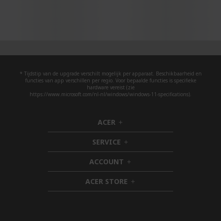
* Tijdstip van de upgrade verschilt mogelijk per apparaat. Beschikbaarheid en
functies van app verschillen per regio. Voor bepaalde functies is specifieke
hardware vereist (zie
https://www.microsoft.com/nl-nl/windows/windows-11-specifications).
ACER
h
i
SERVICE
d
h
d
i
ACCOUNT
e
d
h
n
d
i
ACER STORE
e
d
h
n
d
i
e
d
n
d