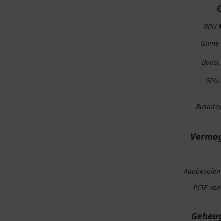
GPU 
Game 
Boost 
GPU-
Businte
Vermo
Aanbevolen
PCIE voe
Geheu