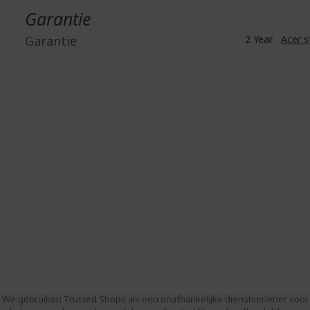
Garantie
Garantie
2 Year
Acer s
We gebruiken Trusted Shops als een onafhankelijke dienstverlener voor