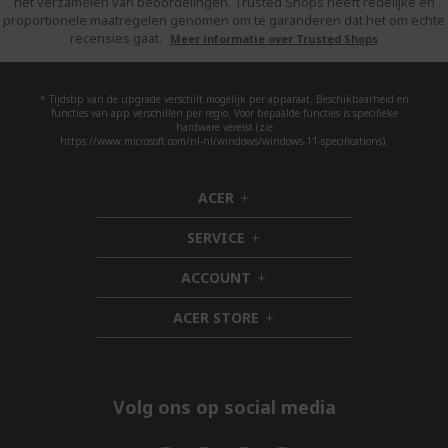
het verzamelen van beoordelingen. Trusted Shops heeft redelijke en
proportionele maatregelen genomen om te garanderen dat het om echte
recensies gaat.
Meer informatie over Trusted Shops
* Tijdstip van de upgrade verschilt mogelijk per apparaat. Beschikbaarheid en
functies van app verschillen per regio. Voor bepaalde functies is specifieke
hardware vereist (zie
https://www.microsoft.com/nl-nl/windows/windows-11-specifications).
ACER
h
i
SERVICE
d
h
d
i
ACCOUNT
e
d
h
n
d
i
ACER STORE
e
d
h
n
d
i
e
d
n
d
e
Volg ons op social media
n