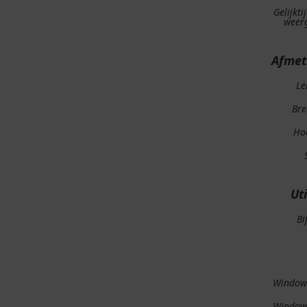
Gelijkti
weer
Afmet
Le
Bre
Ho
Uti
Bi
Window
Window