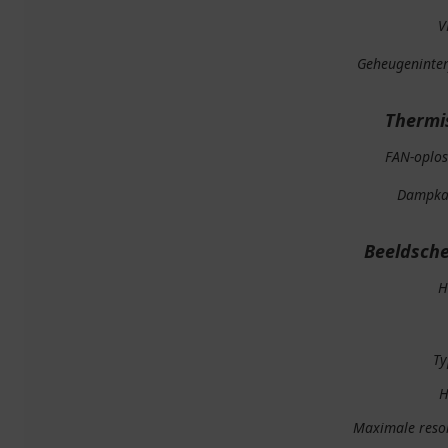
V
Geheugeninter
Thermi
FAN-oplos
Dampk
Beeldsch
H
Ty
H
Maximale resol