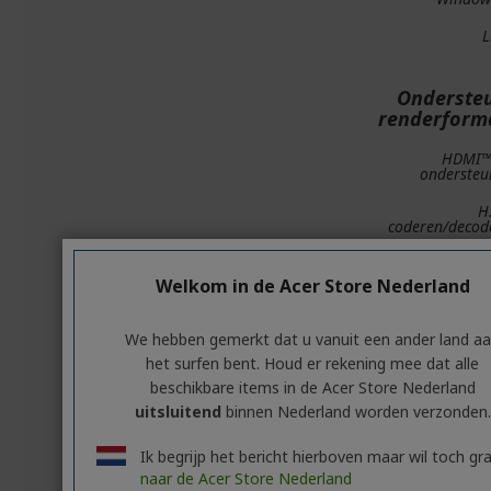
L
Onderste
renderform
HDMI™
ondersteu
H
coderen/decod
H.265 (H
coderen/decod
Welkom in de Acer Store Nederland
coderen/decod
We hebben gemerkt dat u vanuit een ander land a
het surfen bent. Houd er rekening mee dat alle
beschikbare items in de Acer Store Nederland
Technologi
uitsluitend
binnen Nederland worden verzonden.
Raytra
Ik begrijp het bericht hierboven maar wil toch gr
Di
naar de Acer Store Nederland