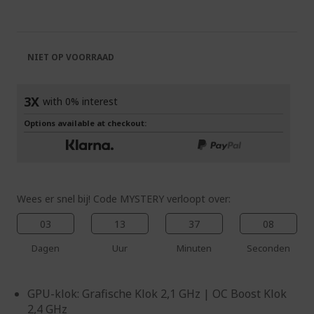
einde
het
van
begin
de
van
afbeeldingen-
de
NIET OP VOORRAAD
gallerij
afbeeldingen-
gallerij
3X
with 0% interest
Options available at checkout:
Wees er snel bij! Code MYSTERY verloopt over:
03
13
37
08
Dagen
Uur
Minuten
Seconden
GPU-klok: Grafische Klok 2,1 GHz | OC Boost Klok
2,4 GHz