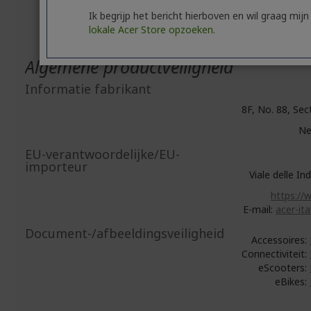
Op
Ik begrijp het bericht hierboven en wil graag mijn
lokale Acer Store opzoeken.
Algemene productveiligheid
Informatie fabrikant
8F, No. 88, Sect
Ne
EU-verantwoordelijke/EU-
importeur
Viale delle In
https://
E-mail:
acer-ita
Document-/afbeeldingsveiligheid
Accessoires:
Connectiviteit:
eScooters:
eBikes: