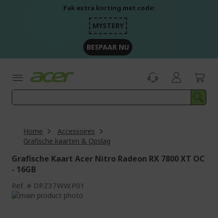
Ga
Pak extra korting met code:
naar
de
MYSTERY
inhoud
BESPAAR NU
Home
Accessoires
Grafische kaarten & Opslag
Grafische Kaart Acer Nitro Radeon RX 7800 XT OC
- 16GB
Ref.
DP.Z37WW.P01
Ga
naar
Ga
het
naar