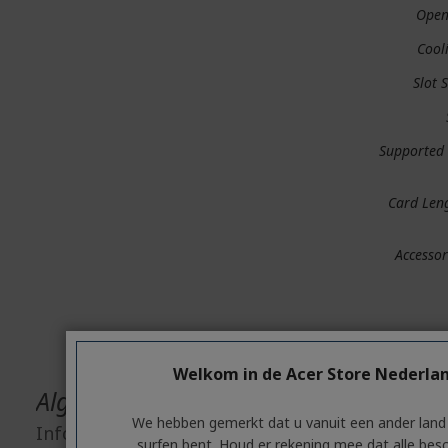
Ope
Cool
Slot S
Supported
Card Len
Accessor
Welkom in de Acer Store Nederla
Algemene productveiligheid
We hebben gemerkt dat u vanuit een ander land
Informatie fabrikant
surfen bent. Houd er rekening mee dat alle bes