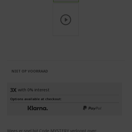
Ga
naar
het
begin
van
de
NIET OP VOORRAAD
afbeeldingen-
gallerij
3X
with 0% interest
Options available at checkout:
Wees er snel bij! Code MYSTERY verloopt over: