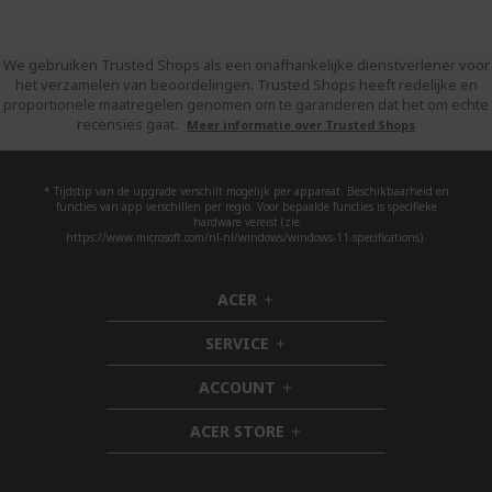
We gebruiken Trusted Shops als een onafhankelijke dienstverlener voor
het verzamelen van beoordelingen. Trusted Shops heeft redelijke en
proportionele maatregelen genomen om te garanderen dat het om echte
recensies gaat.
Meer informatie over Trusted Shops
* Tijdstip van de upgrade verschilt mogelijk per apparaat. Beschikbaarheid en
functies van app verschillen per regio. Voor bepaalde functies is specifieke
hardware vereist (zie
https://www.microsoft.com/nl-nl/windows/windows-11-specifications).
ACER
h
i
SERVICE
d
h
d
i
ACCOUNT
e
d
h
n
d
i
ACER STORE
e
d
h
n
d
i
e
d