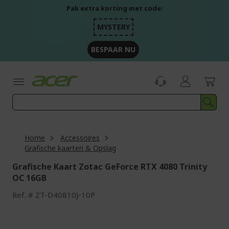
Ga
Pak extra korting met code:
naar
de
MYSTERY
inhoud
BESPAAR NU
Home
Accessoires
Grafische kaarten & Opslag
Grafische Kaart Zotac GeForce RTX 4080 Trinity
OC 16GB
Ref.
ZT-D40810J-10P
Ga
naar
het