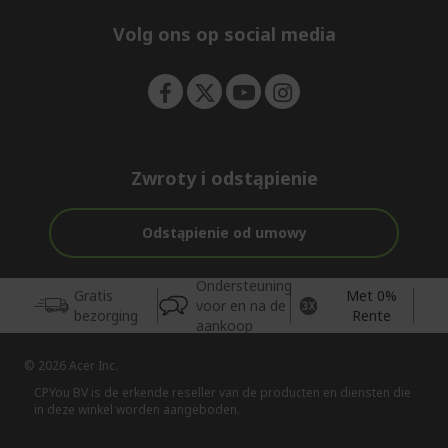
n
d
e
Volg ons op social media
n
Zwroty i odstąpienie
Odstąpienie od umowy
Ondersteuning
Gratis
Met 0%
voor en na de
bezorging
Rente
aankoop
© 2026 Acer Inc.
CPYou BV is de erkende reseller van de producten en diensten die
in deze winkel worden aangeboden.