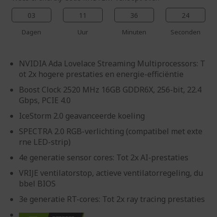
03
11
36
24
Dagen
Uur
Minuten
Seconden
NVIDIA Ada Lovelace Streaming Multiprocessors: T
ot 2x hogere prestaties en energie-efficiëntie
Boost Clock 2520 MHz 16GB GDDR6X, 256-bit, 22.4
Gbps, PCIE 4.0
IceStorm 2.0 geavanceerde koeling
SPECTRA 2.0 RGB-verlichting (compatibel met exte
rne LED-strip)
4e generatie sensor cores: Tot 2x AI-prestaties
VRIJE ventilatorstop, actieve ventilatorregeling, du
bbel BIOS
3e generatie RT-cores: Tot 2x ray tracing prestaties