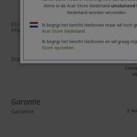
8F, No. 88, 
items in de Acer Store Nederland
uitsluitend
Nederland worden verzonden.
EU-verantwoordelijke/EU-
Ik begrijp het bericht hierboven maar wil toch 
importeur
Acer Store Nederland
Viale delle Indu
Ik begrijp het bericht hierboven en wil graag mi
Store opzoeken.
E-mai
Document-/afbeeldingsveiligheid
Acc
Conne
eS
Garantie
Garantie
2 Y