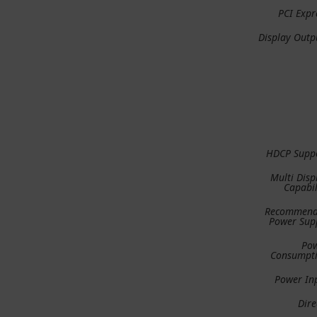
PCI Expr
Display Outp
HDCP Supp
Multi Disp
Capabil
Recommen
Power Sup
Po
Consumpt
Power In
Dire