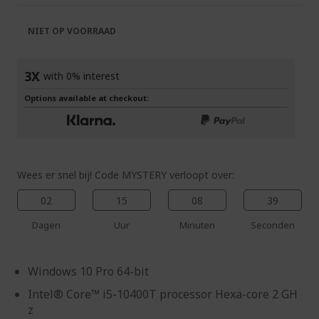
de
van
afbeeldingen-
de
NIET OP VOORRAAD
gallerij
afbeeldingen-
gallerij
3X
with 0% interest
Options available at checkout:
Wees er snel bij! Code MYSTERY verloopt over:
02
15
08
37
Dagen
Uur
Minuten
Seconden
Windows 10 Pro 64-bit
Intel® Core™ i5-10400T processor Hexa-core 2 GH
z