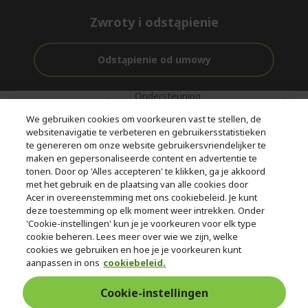
Zwroty i odstąpienie
Odstąpienie od umowy
Ondersteuning
Gratis
Met 0%
voor en na de
bezorging
Rente
We gebruiken cookies om voorkeuren vast te stellen, de
aankoop
websitenavigatie te verbeteren en gebruikersstatistieken
te genereren om onze website gebruikersvriendelijker te
© 2026 Acer Inc.
maken en gepersonaliseerde content en advertentie te
CPYou BV is de erkende reseller van de producten en diensten die
tonen. Door op 'Alles accepteren' te klikken, ga je akkoord
in deze winkel worden aangeboden.
met het gebruik en de plaatsing van alle cookies door
Acer in overeenstemming met ons cookiebeleid. Je kunt
deze toestemming op elk moment weer intrekken. Onder
'Cookie-instellingen' kun je je voorkeuren voor elk type
cookie beheren. Lees meer over wie we zijn, welke
cookies we gebruiken en hoe je je voorkeuren kunt
aanpassen in ons
cookiebeleid.
Nederland
Cookie-instellingen