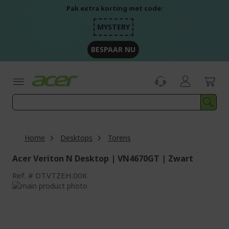
Ga
Pak extra korting met code:
naar
de
MYSTERY
inhoud
BESPAAR NU
Home
Desktops
Torens
Acer Veriton N Desktop | VN4670GT | Zwart
Ref.
DT.VTZEH.00K
Ga
naar
Ga
het
naar
einde
het
van
begin