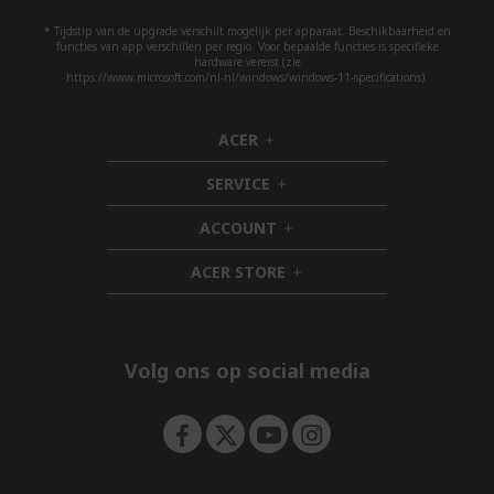
* Tijdstip van de upgrade verschilt mogelijk per apparaat. Beschikbaarheid en
functies van app verschillen per regio. Voor bepaalde functies is specifieke
hardware vereist (zie
https://www.microsoft.com/nl-nl/windows/windows-11-specifications).
ACER
h
i
SERVICE
d
h
d
i
ACCOUNT
e
d
h
n
d
i
ACER STORE
e
d
h
n
d
i
e
d
n
d
e
Volg ons op social media
n