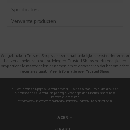
Specificaties
Verwante producten
We gebruiken Trusted Shops als een onafhankelijke dienstverlener voor
het verzamelen van beoordelingen. Trusted Shops heeft redelijke en
proportionele maatregelen genomen om te garanderen dat het om echte
recensies gaat.
Meer informatie over Trusted Shops
* Tijdstip van de upgrade verschilt mogelijk per apparaat. Beschikbaarheid en
functies van app verschillen per regio. Voor bepaalde functies is specifieke
hardware vereist (zie
https://www.microsoft.com/nl-nl/windows/windows-11-specifications).
ACER
h
i
SERVICE