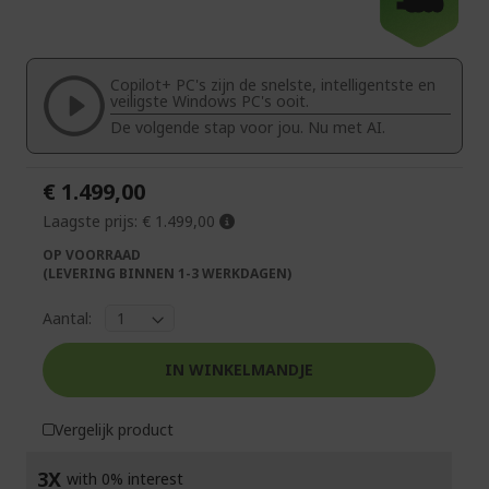
-€300
het
naar
einde
het
van
begin
de
van
Copilot+ PC's zijn de snelste, intelligentste en
afbeeldingen-
de
veiligste Windows PC's ooit.
gallerij
afbeeldingen-
De volgende stap voor jou. Nu met AI.
gallerij
€ 1.499,00
Laagste prijs:
€ 1.499,00
OP VOORRAAD
(LEVERING BINNEN 1-3 WERKDAGEN)
Aantal:
IN WINKELMANDJE
Vergelijk product
3X
with 0% interest