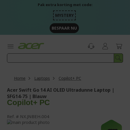
Ga
Pak extra korting met code:
naar
de
MYSTERY
inhoud
BESPAAR NU
Home
Laptops
Copilot+ PC
Acer Swift Go 14 AI OLED Ultradunne Laptop |
SFG14-75 | Blauw
Copilot+ PC
Ref.
NX.JNBEH.004
Ga
naar
Ga