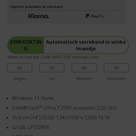
Options available at checkout:
€300 KORTIN
Automatisch verrekend in winke
G
lmandje
Wees er snel bij! Code MYSTERY verloopt over:
02
20
00
29
Dagen
Uur
Minuten
Seconden
Windows 11 Home
Intel® Core™ Ultra 7 258V processor 2,20 GHz
35,6 cm (14") OLED 1,9K (1920 x 1200) 16:10
32 GB, LPDDR5X