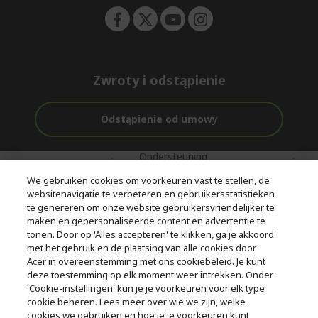
Zwroty i odstąpienie
Odstąpienie od umowy
Ondersteuning
Gratis
Met 0%
voor en na de
bezorging
Rente
We gebruiken cookies om voorkeuren vast te stellen, de
aankoop
websitenavigatie te verbeteren en gebruikersstatistieken
te genereren om onze website gebruikersvriendelijker te
© 2026 Acer Inc.
maken en gepersonaliseerde content en advertentie te
CPYou BV is de erkende reseller van de producten en diensten die
tonen. Door op 'Alles accepteren' te klikken, ga je akkoord
in deze winkel worden aangeboden.
met het gebruik en de plaatsing van alle cookies door
Acer in overeenstemming met ons cookiebeleid. Je kunt
deze toestemming op elk moment weer intrekken. Onder
'Cookie-instellingen' kun je je voorkeuren voor elk type
cookie beheren. Lees meer over wie we zijn, welke
cookies we gebruiken en hoe je je voorkeuren kunt