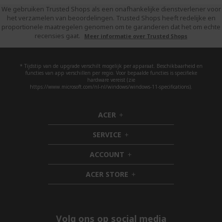
We gebruiken Trusted Shops als een onafhankelijke dienstverlener voor
het verzamelen van beoordelingen. Trusted Shops heeft redelijke en
proportionele maatregelen genomen om te garanderen dat het om echte
recensies gaat.
Meer informatie over Trusted Shops
* Tijdstip van de upgrade verschilt mogelijk per apparaat. Beschikbaarheid en
functies van app verschillen per regio. Voor bepaalde functies is specifieke
hardware vereist (zie
https://www.microsoft.com/nl-nl/windows/windows-11-specifications).
ACER
h
i
SERVICE
d
h
d
i
ACCOUNT
e
d
h
n
d
i
ACER STORE
e
d
h
n
d
i
e
d
n
d
e
Volg ons op social media