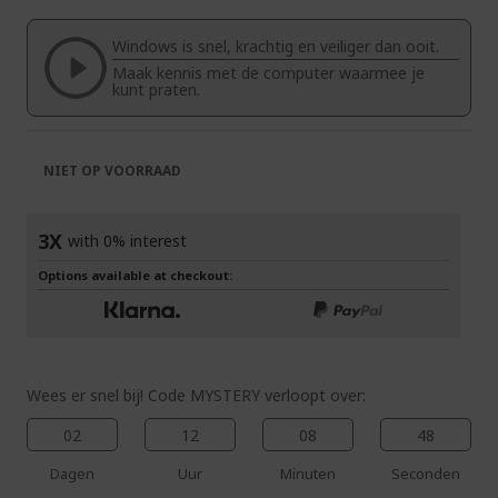
van
begin
de
van
Windows is snel, krachtig en veiliger dan ooit.
afbeeldingen-
de
Maak kennis met de computer waarmee je
gallerij
afbeeldingen-
kunt praten.
gallerij
NIET OP VOORRAAD
3X
with 0% interest
Options available at checkout:
Wees er snel bij! Code MYSTERY verloopt over:
02
12
08
48
Dagen
Uur
Minuten
Seconden