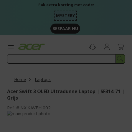
Ga
Pak extra korting met code:
naar
de
MYSTERY
inhoud
BESPAAR NU
Home
Laptops
Acer Swift 3 OLED Ultradunne Laptop | SF314-71 |
Grijs
Ref.
NX.KAVEH.002
Ga
naar
Ga
het
naar
einde
het