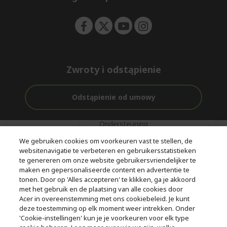
n
Zwroty i odstąpienie
Odstąpienie od umowy
Ondersteuning
Gratis
Met 0%
voor en na de
bezorging
Rente
We gebruiken cookies om voorkeuren vast te stellen, de
aankoop
websitenavigatie te verbeteren en gebruikersstatistieken
te genereren om onze website gebruikersvriendelijker te
© 2026 Acer Inc.
maken en gepersonaliseerde content en advertentie te
CPYou BV is de erkende reseller van de producten en diensten die
tonen. Door op 'Alles accepteren' te klikken, ga je akkoord
in deze winkel worden aangeboden.
met het gebruik en de plaatsing van alle cookies door
Acer in overeenstemming met ons cookiebeleid. Je kunt
deze toestemming op elk moment weer intrekken. Onder
'Cookie-instellingen' kun je je voorkeuren voor elk type