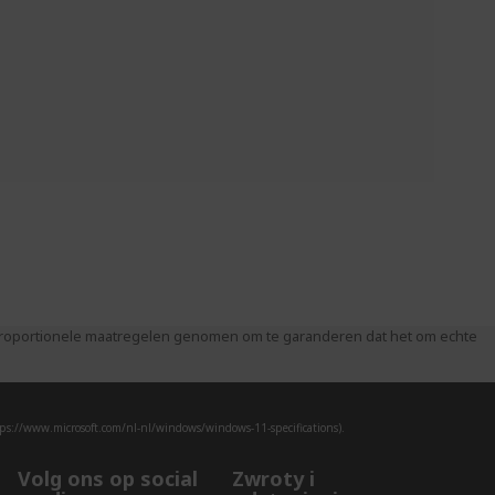
 proportionele maatregelen genomen om te garanderen dat het om echte
ps://www.microsoft.com/nl-nl/windows/windows-11-specifications).
Volg ons op social
Zwroty i