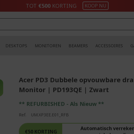
TOT
€500
KORTING
KOOP NU
DESKTOPS
MONITOREN
BEAMERS
ACCESSOIRES
G
Acer PD3 Dubbele opvouwbare dr
Monitor | PD193QE | Zwart
** REFURBISHED - Als Nieuw **
Ref.
UM.XP3EE.E01_RFB
Automatisch verreken
€50 KORTING