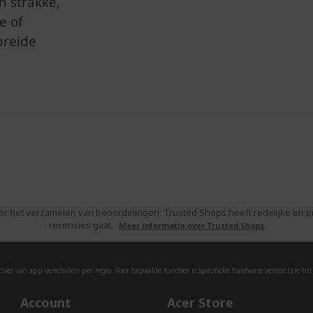
or het verzamelen van beoordelingen. Trusted Shops heeft redelijke en
recensies gaat.
Meer informatie over Trusted Shops
ies van app verschillen per regio. Voor bepaalde functies is specifieke hardware vereist (zie
htt
Account
Acer Store