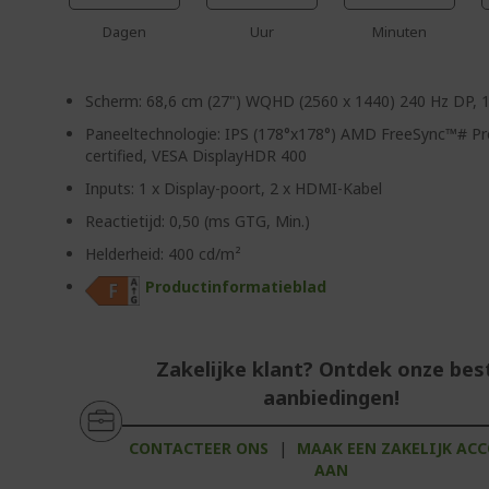
Dagen
Uur
Minuten
Scherm: 68,6 cm (27") WQHD (2560 x 1440) 240 Hz DP,
Paneeltechnologie: IPS (178°x178°) AMD FreeSync™# P
certified, VESA DisplayHDR 400
Inputs: 1 x Display-poort, 2 x HDMI-Kabel
Reactietijd: 0,50 (ms GTG, Min.)
Helderheid: 400 cd/m²
Productinformatieblad
Zakelijke klant? Ontdek onze bes
aanbiedingen!
CONTACTEER ONS
|
MAAK EEN ZAKELIJK AC
AAN