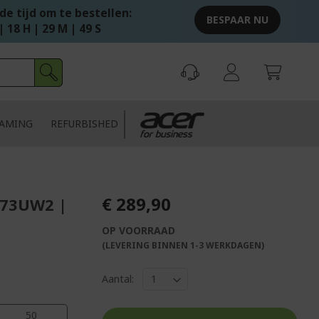
e tijd om te bestellen:
BESPAAR NU
| 18 H | 29 M | 48 S
AMING
REFURBISHED
€ 289,90
273UW2 |
OP VOORRAAD
(LEVERING BINNEN 1-3 WERKDAGEN)
Aantal:
49