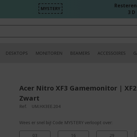
Resterend
MYSTERY
3 D 
DESKTOPS
MONITOREN
BEAMERS
ACCESSOIRES
G
Acer Nitro XF3 Gamemonitor | XF
Zwart
Ref.
UM.HX3EE.204
Wees er snel bij! Code MYSTERY verloopt over:
03
16
29