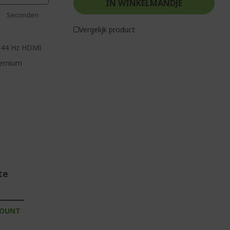
IN WINKELMANDJE
Seconden
Vergelijk product
 144 Hz HDMI
remium
te
COUNT