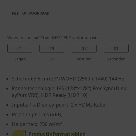
de
van
afbeeldingen-
de
NIET OP VOORRAAD
gallerij
afbeeldingen-
gallerij
Wees er snel bij! Code MYSTERY verloopt over:
01
19
07
00
Dagen
Uur
Minuten
Seconden
Scherm: 68,6 cm (27") WQHD (2560 x 1440) 144 Hz
Paneeltechnologie: IPS (178°x178°) FreeSync (Displ
ayPort VRR), HDR Ready (HDR 10)
Inputs: 1 x Display-poort, 2 x HDMI-Kabel
Reactietijd: 1 ms (VRB)
Helderheid: 250 cd/m²
Productinformatieblad