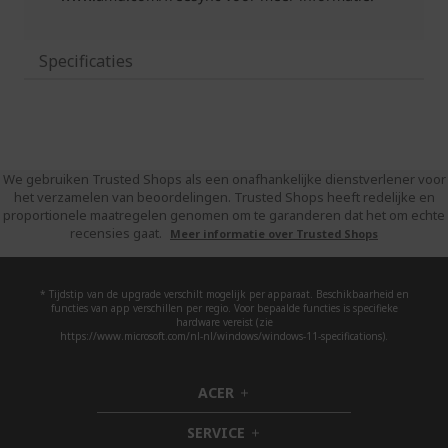
Specificaties
We gebruiken Trusted Shops als een onafhankelijke dienstverlener voor
het verzamelen van beoordelingen. Trusted Shops heeft redelijke en
proportionele maatregelen genomen om te garanderen dat het om echte
recensies gaat.
Meer informatie over Trusted Shops
* Tijdstip van de upgrade verschilt mogelijk per apparaat. Beschikbaarheid en
functies van app verschillen per regio. Voor bepaalde functies is specifieke
hardware vereist (zie
https://www.microsoft.com/nl-nl/windows/windows-11-specifications).
ACER
h
i
SERVICE
d
h