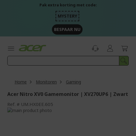
Ga
Pak extra korting met code:
naar
de
MYSTERY
inhoud
BESPAAR NU
Home
Monitoren
Gaming
Acer Nitro XV0 Gamemonitor | XV270UP6 | Zwart
Ref.
UM.HX0EE.605
Ga
naar
Ga
het
naar
einde
het
van
begin