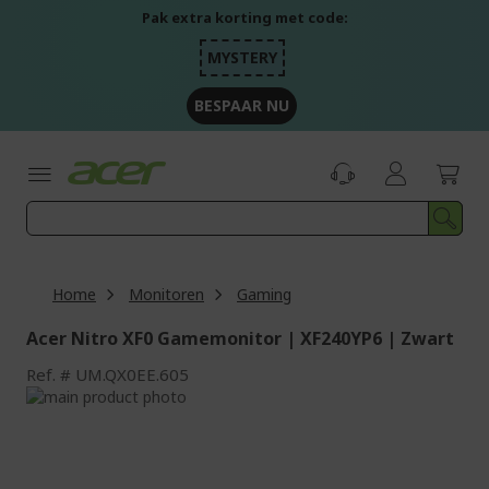
Ga
Pak extra korting met code:
naar
de
MYSTERY
inhoud
BESPAAR NU
Home
Monitoren
Gaming
Acer Nitro XF0 Gamemonitor | XF240YP6 | Zwart
Ref.
UM.QX0EE.605
Ga
naar
Ga
het
naar
einde
het
van
begin