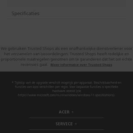
Specificaties
We gebruiken Trusted Shops als een onafhankelijke dienstverlener voor
het verzamelen van beoordelingen. Trusted Shops heeft redelijke en
proportionele maatregelen genomen om te garanderen dat het om echte
recensies gaat.
Meer informatie over Trusted Shops
* Tijdstip van de upgrade verschilt mogelijk per apparaat. Beschikbaarheid en
functies van app verschillen per regio. Voor bepaalde functies is specifieke
hardware vereist (zie
https://www.microsoft.com/nl-nl/windows/windows-11-specifications).
ACER
h
i
SERVICE
d
h
d
i