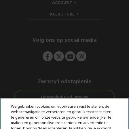
ACCOUNT
e
d
h
n
d
i
ACER STORE
e
d
h
n
d
i
e
d
n
d
e
Volg ons op social media
n
Zwroty i odstąpienie
Odstąpienie od umowy
We gebruiken cookies om voorkeuren vast te stellen, de
websitenavigatie te verbeteren en gebruikersstatistieken
Ondersteuning
Gratis
Met 0%
te genereren om onze website gebruikersvriendelijker te
voor en na de
bezorging
Rente
maken en gepersonaliseerde content en advertentie te
aankoop
tonen. Door op 'Alles accepteren' te klikken, ga je akkoord