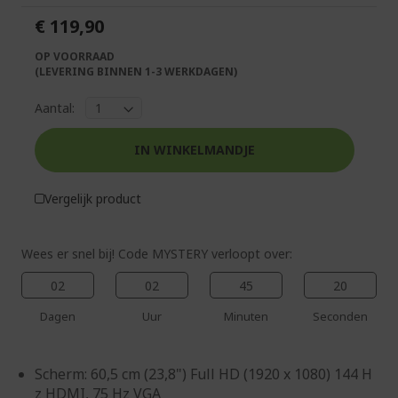
de
van
€ 119,90
afbeeldingen-
de
gallerij
afbeeldingen-
OP VOORRAAD
gallerij
(LEVERING BINNEN 1-3 WERKDAGEN)
Aantal:
IN WINKELMANDJE
Vergelijk product
Wees er snel bij! Code MYSTERY verloopt over:
02
02
45
19
Dagen
Uur
Minuten
Seconden
Scherm: 60,5 cm (23,8") Full HD (1920 x 1080) 144 H
z HDMI, 75 Hz VGA