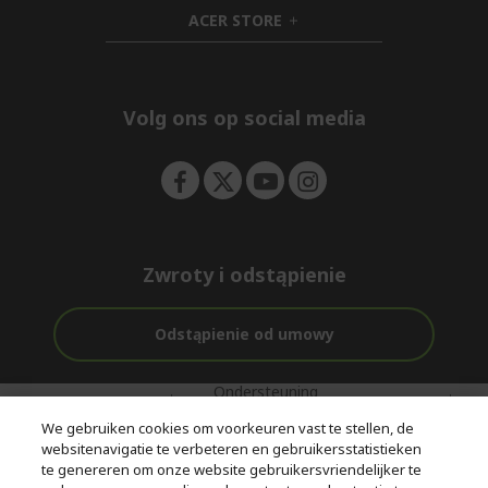
n
d
i
ACER STORE
e
d
h
n
d
i
e
d
n
d
e
Volg ons op social media
n
Zwroty i odstąpienie
Odstąpienie od umowy
Ondersteuning
Gratis
Met 0%
voor en na de
bezorging
Rente
We gebruiken cookies om voorkeuren vast te stellen, de
aankoop
websitenavigatie te verbeteren en gebruikersstatistieken
te genereren om onze website gebruikersvriendelijker te
© 2026 Acer Inc.