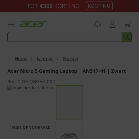
Ga
TOT
€500
KORTING
KOOP NU
naar
de
inhoud
Home
Laptops
Gaming
Acer Nitro 5 Gaming Laptop | AN517-41 | Zwart
Ref.
NH.QBGEH.007
Ga
naar
Ga
het
naar
einde
het
van
begin
de
van
afbeeldingen-
de
NIET OP VOORRAAD
gallerij
afbeeldingen-
gallerij