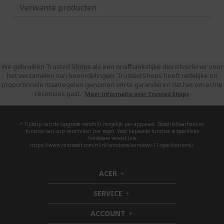
Verwante producten
We gebruiken Trusted Shops als een onafhankelijke dienstverlener voor
het verzamelen van beoordelingen. Trusted Shops heeft redelijke en
proportionele maatregelen genomen om te garanderen dat het om echte
recensies gaat.
Meer informatie over Trusted Shops
* Tijdstip van de upgrade verschilt mogelijk per apparaat. Beschikbaarheid en
functies van app verschillen per regio. Voor bepaalde functies is specifieke
hardware vereist (zie
https://www.microsoft.com/nl-nl/windows/windows-11-specifications).
ACER
h
i
SERVICE
d
h
d
i
ACCOUNT
e
d
h