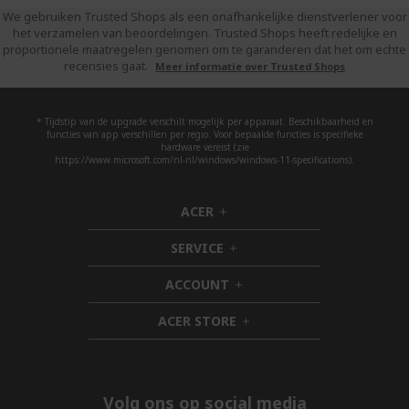
We gebruiken Trusted Shops als een onafhankelijke dienstverlener voor
het verzamelen van beoordelingen. Trusted Shops heeft redelijke en
proportionele maatregelen genomen om te garanderen dat het om echte
recensies gaat.
Meer informatie over Trusted Shops
* Tijdstip van de upgrade verschilt mogelijk per apparaat. Beschikbaarheid en
functies van app verschillen per regio. Voor bepaalde functies is specifieke
hardware vereist (zie
https://www.microsoft.com/nl-nl/windows/windows-11-specifications).
ACER
h
i
SERVICE
d
h
d
i
ACCOUNT
e
d
h
n
d
i
ACER STORE
e
d
h
n
d
i
e
d
n
d
e
Volg ons op social media