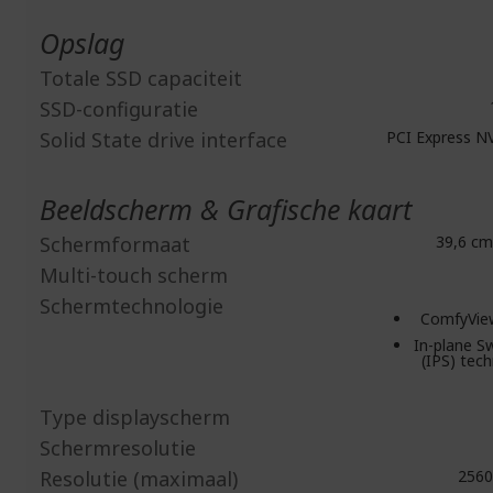
Opslag
Totale SSD capaciteit
SSD-configuratie
Solid State drive interface
PCI Express N
Beeldscherm & Grafische kaart
Schermformaat
39,6 cm 
Multi-touch scherm
Schermtechnologie
ComfyVie
In-plane S
(IPS) tec
Type displayscherm
Schermresolutie
Resolutie (maximaal)
2560