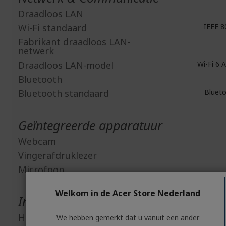
Draadloos LAN
Wi-Fi standaard
IEEE 8
Fabrikant draadloos LAN-
netwerk
Draadloos LAN-model
Wi-Fi 6 A
Bluetooth
Bluetooth standaard
Blueto
Geïntegreerde apparatuur
Webcam
Vingerafdruklezer
Microfoon
Welkom in de Acer Store Nederland
Interfaces/Poorten
HDMI
We hebben gemerkt dat u vanuit een ander