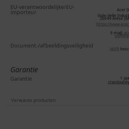
EU-verantwoordelijke/EU-
Acer Ita
importeur
Viale delle Indust
20044 Arese (MI
https://www.acer
E-mail:
ace
srl@lega
Document-/afbeeldingsveiligheid
HIER
besc
Garantie
Garantie
1 j
standaardg
Verwante producten