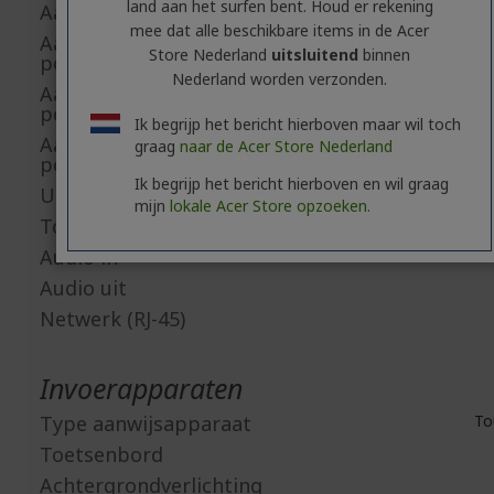
land aan het surfen bent. Houd er rekening
Aantal HDMI aansluitingen
mee dat alle beschikbare items in de Acer
Aantal USB 3.2 Gen 1 Type-A-
Store Nederland
uitsluitend
binnen
poorten
Nederland worden verzonden.
Aantal USB 3.2 Gen 2 Type-A-
poorten
Ik begrijp het bericht hierboven maar wil toch
Aantal USB 3.2 Gen 2 Type-C-
graag
naar de Acer Store Nederland
poorten
Ik begrijp het bericht hierboven en wil graag
USB Type-C
mijn
lokale Acer Store opzoeken.
Totaal aantal USB poorten
Audio in
Audio uit
Netwerk (RJ-45)
Invoerapparaten
Type aanwijsapparaat
To
Toetsenbord
Achtergrondverlichting