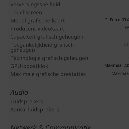
Verversingssnelheid
Touchscreen
Model grafische-kaart
GeForce RTX
Producent videokaart
N
Capaciteit grafisch-geheugen
Toegankelijkheid grafisch-
Ded
geheugen
Technologie grafisch-geheugen
GPU-boostklok
Maximaal 23
Maximale grafische prestaties
Maximaal
Audio
Luidsprekers
Aantal luidsprekers
Netwerk & Communicatie