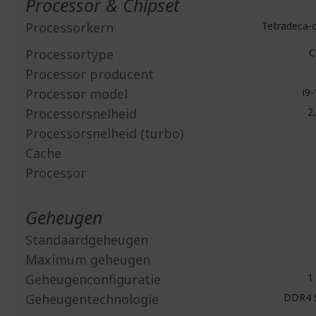
Processor & Chipset
Processorkern
Tetradeca-c
Processortype
C
Processor producent
Processor model
i9
Processorsnelheid
2,
Processorsnelheid (turbo)
Cache
Processor
Geheugen
Standaardgeheugen
Maximum geheugen
Geheugenconfiguratie
1 
Geheugentechnologie
DDR4 