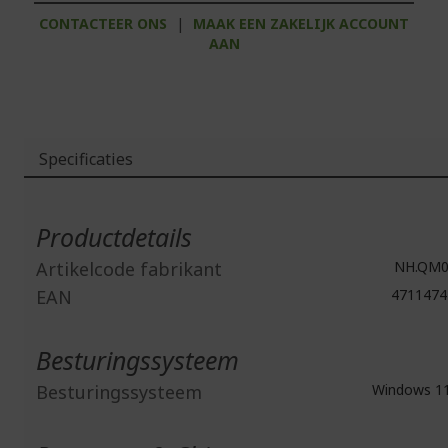
CONTACTEER ONS
|
MAAK EEN ZAKELIJK ACCOUNT
AAN
Specificaties
Meer
informatie
Productdetails
Artikelcode fabrikant
NH.QM0
EAN
4711474
Besturingssysteem
Besturingssysteem
Windows 1