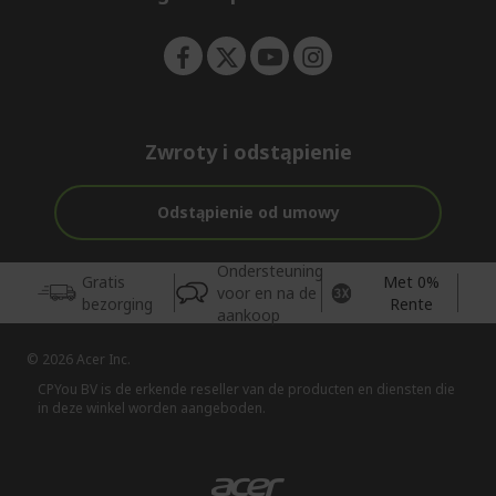
n
Zwroty i odstąpienie
Odstąpienie od umowy
Ondersteuning
Gratis
Met 0%
voor en na de
bezorging
Rente
aankoop
© 2026 Acer Inc.
CPYou BV is de erkende reseller van de producten en diensten die
in deze winkel worden aangeboden.