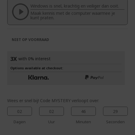
de
van
Windows is snel, krachtig en veiliger dan ooit.
afbeeldingen-
de
Maak kennis met de computer waarmee je
gallerij
afbeeldingen-
kunt praten.
gallerij
NIET OP VOORRAAD
3X
with 0% interest
Options available at checkout:
Wees er snel bij! Code MYSTERY verloopt over:
02
02
46
28
Dagen
Uur
Minuten
Seconden