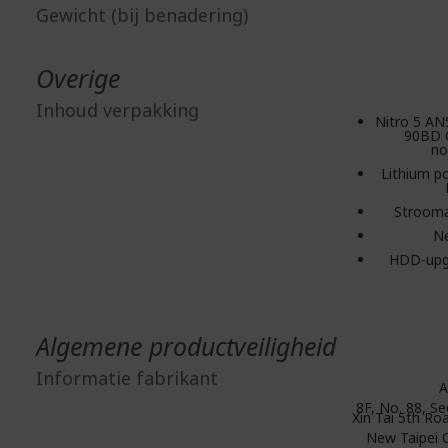
Gewicht (bij benadering)
Overige
Inhoud verpakking
Nitro 5 AN
90BD 
no
Lithium p
Stroom
N
HDD-upg
Algemene productveiligheid
Informatie fabrikant
A
8F, No. 88, Se
Xin Tai 5th Roa
New Taipei C