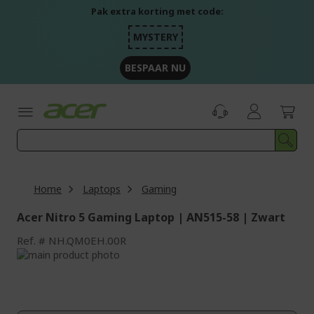
Ga
Pak extra korting met code:
naar
de
MYSTERY
inhoud
BESPAAR NU
Home
Laptops
Gaming
Acer Nitro 5 Gaming Laptop | AN515-58 | Zwart
Ref.
NH.QM0EH.00R
Ga
naar
Ga
het
naar
einde
het
van
begin