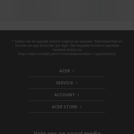
* Tijdstip van de upgrade verschilt mogelijk per apparaat. Beschikbaarheid en
functies van app verschillen per regio. Voor bepaalde functies is specifieke
hardware vereist (zie
https://www.microsoft.com/nl-nl/windows/windows-11-specifications).
ACER
h
i
SERVICE
d
h
d
i
ACCOUNT
e
d
h
n
d
i
ACER STORE
e
d
h
n
d
i
e
d
n
d
e
Volg ons op social media