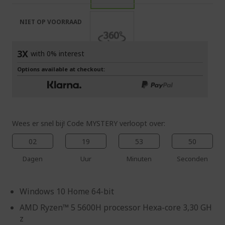
de
van
afbeeldingen-
de
NIET OP VOORRAAD
gallerij
afbeeldingen-
gallerij
3X
with 0% interest
Options available at checkout:
Wees er snel bij! Code MYSTERY verloopt over:
02
19
53
49
Dagen
Uur
Minuten
Seconden
Windows 10 Home 64-bit
AMD Ryzen™ 5 5600H processor Hexa-core 3,30 GH
z