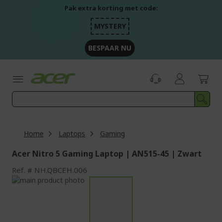
Ga
Pak extra korting met code:
naar
de
MYSTERY
inhoud
BESPAAR NU
Home
Laptops
Gaming
Acer Nitro 5 Gaming Laptop | AN515-45 | Zwart
Ref.
NH.QBCEH.006
Ga
naar
Ga
het
naar
einde
het
van
begin