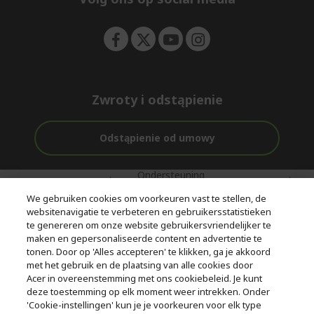
n
Zwroty i odstąpienie
Odstąpienie od umowy
Ondersteuning
Gratis
Met 0%
voor en na de
bezorging
Rente
We gebruiken cookies om voorkeuren vast te stellen, de
aankoop
websitenavigatie te verbeteren en gebruikersstatistieken
te genereren om onze website gebruikersvriendelijker te
© 2026 Acer Inc.
maken en gepersonaliseerde content en advertentie te
CPYou BV is de erkende reseller van de producten en diensten die
tonen. Door op 'Alles accepteren' te klikken, ga je akkoord
in deze winkel worden aangeboden.
met het gebruik en de plaatsing van alle cookies door
Acer in overeenstemming met ons cookiebeleid. Je kunt
deze toestemming op elk moment weer intrekken. Onder
'Cookie-instellingen' kun je je voorkeuren voor elk type