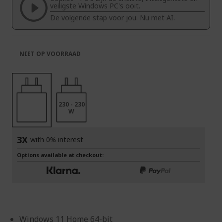
afbeeldingen-
de
veiligste Windows PC's ooit.
gallerij
afbeeldingen-
De volgende stap voor jou. Nu met AI.
gallerij
NIET OP VOORRAAD
230 - 230
W
3X
with 0% interest
Options available at checkout:
Windows 11 Home 64-bit