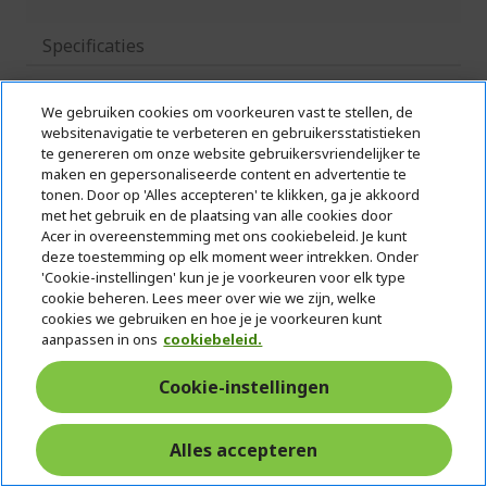
Specificaties
Verwante producten
We gebruiken cookies om voorkeuren vast te stellen, de
websitenavigatie te verbeteren en gebruikersstatistieken
te genereren om onze website gebruikersvriendelijker te
maken en gepersonaliseerde content en advertentie te
tonen. Door op 'Alles accepteren' te klikken, ga je akkoord
met het gebruik en de plaatsing van alle cookies door
We gebruiken Trusted Shops als een onafhankelijke dienstverlener voor
Acer in overeenstemming met ons cookiebeleid. Je kunt
het verzamelen van beoordelingen. Trusted Shops heeft redelijke en
deze toestemming op elk moment weer intrekken. Onder
proportionele maatregelen genomen om te garanderen dat het om echte
recensies gaat.
'Cookie-instellingen' kun je je voorkeuren voor elk type
Meer informatie over Trusted Shops
cookie beheren. Lees meer over wie we zijn, welke
cookies we gebruiken en hoe je je voorkeuren kunt
aanpassen in ons
cookiebeleid.
Cookie-instellingen
Alles accepteren