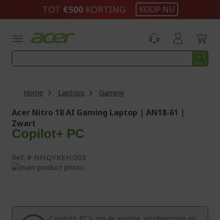
Ga
TOT
€500
KORTING
KOOP NU
naar
de
inhoud
Home
Laptops
Gaming
Acer Nitro 18 AI Gaming Laptop | AN18-61 |
Zwart
Copilot+ PC
Ref.
NH.QYKEH.003
Ga
naar
Ga
het
naar
einde
het
van
begin
de
van
Copilot+ PC's zijn de snelste, intelligentste en