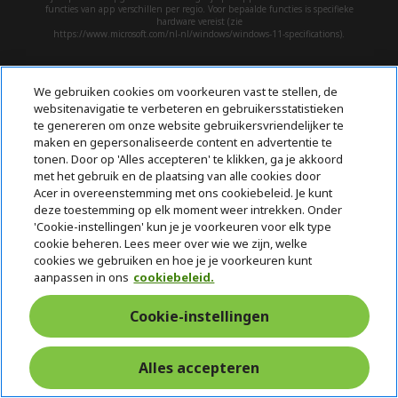
functies van app verschillen per regio. Voor bepaalde functies is specifieke
hardware vereist (zie
https://www.microsoft.com/nl-nl/windows/windows-11-specifications).
ACER
h
We gebruiken cookies om voorkeuren vast te stellen, de
i
websitenavigatie te verbeteren en gebruikersstatistieken
SERVICE
d
h
te genereren om onze website gebruikersvriendelijker te
d
i
maken en gepersonaliseerde content en advertentie te
ACCOUNT
e
d
h
tonen. Door op 'Alles accepteren' te klikken, ga je akkoord
met het gebruik en de plaatsing van alle cookies door
n
d
i
ACER STORE
Acer in overeenstemming met ons cookiebeleid. Je kunt
e
d
h
deze toestemming op elk moment weer intrekken. Onder
n
d
i
'Cookie-instellingen' kun je je voorkeuren voor elk type
e
d
cookie beheren. Lees meer over wie we zijn, welke
n
d
cookies we gebruiken en hoe je je voorkeuren kunt
e
Volg ons op social media
aanpassen in ons
cookiebeleid.
n
Cookie-instellingen
Alles accepteren