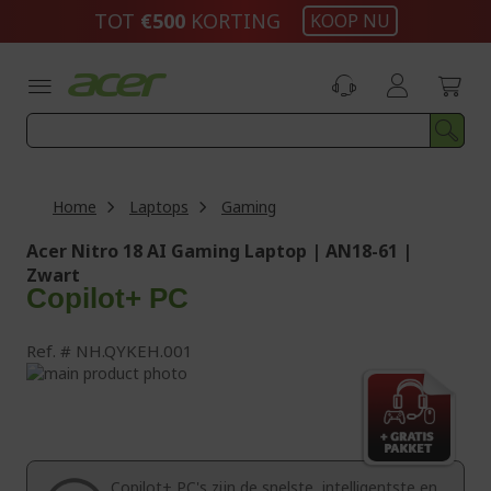
Ga
TOT
€500
KORTING
KOOP NU
naar
de
inhoud
Home
Laptops
Gaming
Acer Nitro 18 AI Gaming Laptop | AN18-61 |
Zwart
Copilot+ PC
Ref.
NH.QYKEH.001
Ga
naar
Ga
het
naar
einde
het
van
begin
de
van
Copilot+ PC's zijn de snelste, intelligentste en