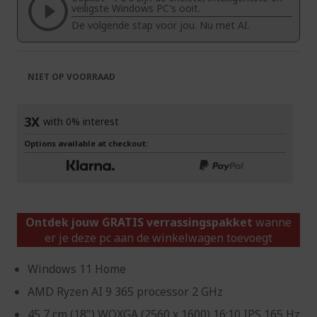
afbeeldingen-
de
veiligste Windows PC's ooit.
gallerij
afbeeldingen-
De volgende stap voor jou. Nu met AI.
gallerij
NIET OP VOORRAAD
3X
with 0% interest
Options available at checkout:
Ontdek jouw GRATIS verrassingspakket
wanne
er je deze pc aan de winkelwagen toevoegt
Windows 11 Home
AMD Ryzen AI 9 365 processor 2 GHz
45,7 cm (18") WQXGA (2560 x 1600) 16:10 IPS 165 Hz