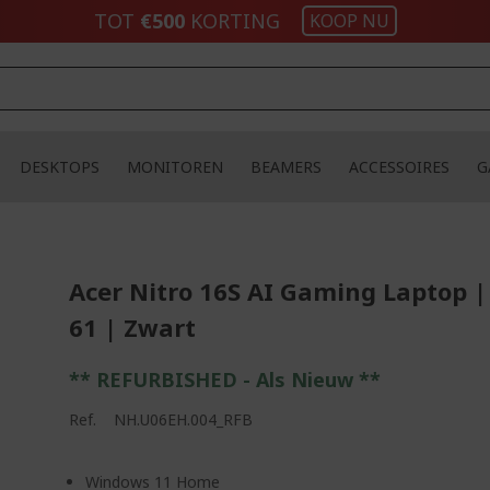
TOT
€500
KORTING
KOOP NU
DESKTOPS
MONITOREN
BEAMERS
ACCESSOIRES
G
Acer Nitro 16S AI Gaming Laptop 
61 | Zwart
** REFURBISHED - Als Nieuw **
Ref.
NH.U06EH.004_RFB
Windows 11 Home