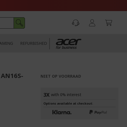
AMING
REFURBISHED
| AN16S-
NIET OP VOORRAAD
3X
with 0% interest
Options available at checkout: