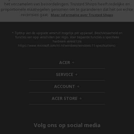
het verzamelen van beoordelingen. Trusted Shops heeft redelijke en
proportionele maatregelen genomen om te garanderen dat het om echte
recensies gaat.
Meer informatie over Trusted Shops
* Tijdstip van de upgrade verschilt mogelijk per apparaat. Beschikbaarheid en
functies van app verschillen per regio. Voor bepaalde functies is specifieke
hardware vereist (zie
https://www.microsoft.com/nl-nl/windows/windows-11-specifications).
ACER
h
i
SERVICE
d
h
d
i
ACCOUNT
e
d
h
n
d
i
ACER STORE
e
d
h
n
d
i
e
d
n
d
e
Volg ons op social media
n