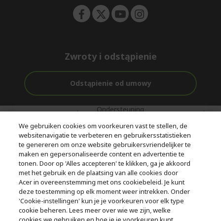
Zwroty i odstąpienie
Odstąpienie od umowy
Ondersteuning
Gratis
Met 0%
voor en na de
bezorging
Rente
We gebruiken cookies om voorkeuren vast te stellen, de
aankoop
websitenavigatie te verbeteren en gebruikersstatistieken
te genereren om onze website gebruikersvriendelijker te
© 2026 Acer Inc.
maken en gepersonaliseerde content en advertentie te
CPYou BV is de erkende reseller van de producten en diensten die
tonen. Door op 'Alles accepteren' te klikken, ga je akkoord
in deze winkel worden aangeboden.
met het gebruik en de plaatsing van alle cookies door
Acer in overeenstemming met ons cookiebeleid. Je kunt
deze toestemming op elk moment weer intrekken. Onder
'Cookie-instellingen' kun je je voorkeuren voor elk type
cookie beheren. Lees meer over wie we zijn, welke
cookies we gebruiken en hoe je je voorkeuren kunt