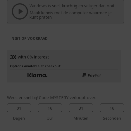
de
van
Windows is snel, krachtig en veiliger dan ooit.
afbeeldingen-
de
Maak kennis met de computer waarmee je
gallerij
afbeeldingen-
kunt praten.
gallerij
NIET OP VOORRAAD
3X
with 0% interest
Options available at checkout:
Wees er snel bij! Code MYSTERY verloopt over:
01
16
31
15
Dagen
Uur
Minuten
Seconden