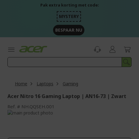
Ga
Pak extra korting met code:
naar
de
MYSTERY
inhoud
BESPAAR NU
Home
Laptops
Gaming
Acer Nitro 16 Gaming Laptop | AN16-73 | Zwart
Ref.
NH.QQSEH.001
Ga
naar
Ga
het
naar
einde
het
van
begin