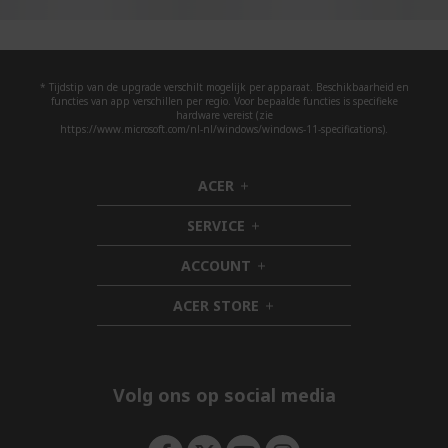
* Tijdstip van de upgrade verschilt mogelijk per apparaat. Beschikbaarheid en
functies van app verschillen per regio. Voor bepaalde functies is specifieke
hardware vereist (zie
https://www.microsoft.com/nl-nl/windows/windows-11-specifications).
ACER
h
i
SERVICE
d
h
d
i
ACCOUNT
e
d
h
n
d
i
ACER STORE
e
d
h
n
d
i
e
d
n
d
e
Volg ons op social media
n