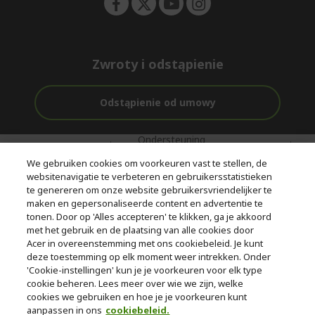
Zwroty i odstąpienie
Odstąpienie od umowy
Ondersteuning
Gratis
Met 0%
voor en na de
bezorging
Rente
We gebruiken cookies om voorkeuren vast te stellen, de
aankoop
websitenavigatie te verbeteren en gebruikersstatistieken
te genereren om onze website gebruikersvriendelijker te
© 2026 Acer Inc.
maken en gepersonaliseerde content en advertentie te
CPYou BV is de erkende reseller van de producten en diensten die
tonen. Door op 'Alles accepteren' te klikken, ga je akkoord
in deze winkel worden aangeboden.
met het gebruik en de plaatsing van alle cookies door
Acer in overeenstemming met ons cookiebeleid. Je kunt
deze toestemming op elk moment weer intrekken. Onder
'Cookie-instellingen' kun je je voorkeuren voor elk type
cookie beheren. Lees meer over wie we zijn, welke
cookies we gebruiken en hoe je je voorkeuren kunt
aanpassen in ons
cookiebeleid.