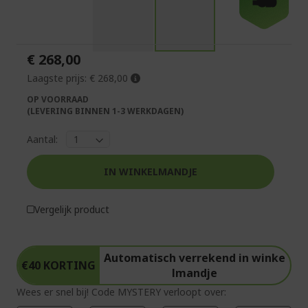
-€40
het
naar
einde
het
van
begin
de
van
€ 268,00
afbeeldingen-
de
gallerij
afbeeldingen-
Laagste prijs:
€ 268,00
gallerij
OP VOORRAAD
(LEVERING BINNEN 1-3 WERKDAGEN)
Aantal:
IN WINKELMANDJE
Vergelijk product
Automatisch verrekend in winke
€40 KORTING
lmandje
Wees er snel bij! Code MYSTERY verloopt over: