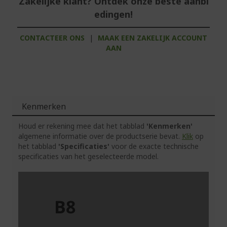
Zakelijke klant? Ontdek onze beste aanbi
edingen!
CONTACTEER ONS
|
MAAK EEN ZAKELIJK ACCOUNT
AAN
Kenmerken
Houd er rekening mee dat het tabblad
'Kenmerken'
algemene informatie over de productserie bevat.
Klik
op
het tabblad
'Specificaties'
voor de exacte technische
specificaties van het geselecteerde model.