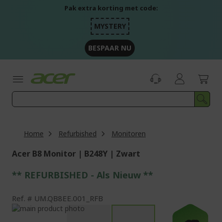
Ga
Pak extra korting met code:
naar
de
MYSTERY
inhoud
BESPAAR NU
Home
Refurbished
Monitoren
Acer B8 Monitor | B248Y | Zwart
** REFURBISHED - Als Nieuw **
Ref.
UM.QB8EE.001_RFB
Ga
naar
Ga