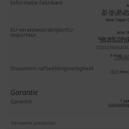
Informatie fabrikant
A
8F, No. 88, Se
Xin Tai 5th Roa
New Taipei C
EU-verantwoordelijke/EU-
Acer Ita
importeur
Viale delle Indust
20044 Arese (MI
https://www.acer
E-mail:
ace
srl@lega
Document-/afbeeldingsveiligheid
HIER
besc
Garantie
Garantie
1 j
standaardg
Verwante producten