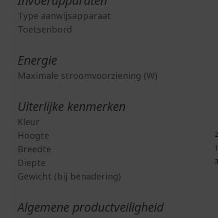
Invoerapparaten
Type aanwijsapparaat
Toetsenbord
Energie
Maximale stroomvoorziening (W)
Uiterlijke kenmerken
Kleur
Hoogte
2
Breedte
1
Diepte
3
Gewicht (bij benadering)
Algemene productveiligheid