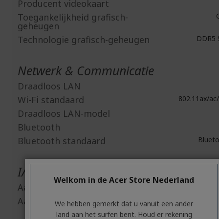
Producent videokaart
Toegankelijkheid grafisch-
G
geheugen
Technologie grafisch-geheugen
DDR5 
Netwerk & Communicatie
Draadloos LAN
Wi-Fi standaard
802.11ax/ac/
Draadloos LAN-model
Bluetooth
Bluetooth standaard
Blueto
I/O-uitbreidingen
Welkom in de Acer Store Nederland
Aantal PCI Express x1 slots
Aantal PCI Express x16 slots
We hebben gemerkt dat u vanuit een ander
land aan het surfen bent. Houd er rekening