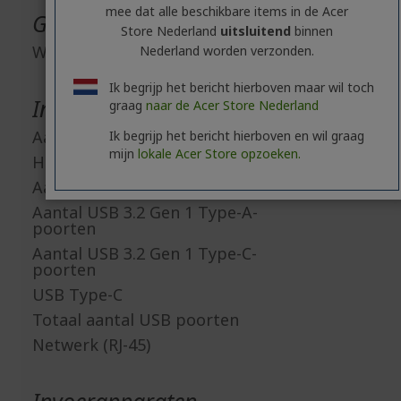
mee dat alle beschikbare items in de Acer
Geïntegreerde apparatuur
Store Nederland
uitsluitend
binnen
Webcam
Nederland worden verzonden.
Ik begrijp het bericht hierboven maar wil toch
Interfaces/Poorten
graag
naar de Acer Store Nederland
Aantal HDMI aansluitingen
Ik begrijp het bericht hierboven en wil graag
mijn
lokale Acer Store opzoeken.
HDMI
Aantal USB 2.0 poorten
Aantal USB 3.2 Gen 1 Type-A-
poorten
Aantal USB 3.2 Gen 1 Type-C-
poorten
USB Type-C
Totaal aantal USB poorten
Netwerk (RJ-45)