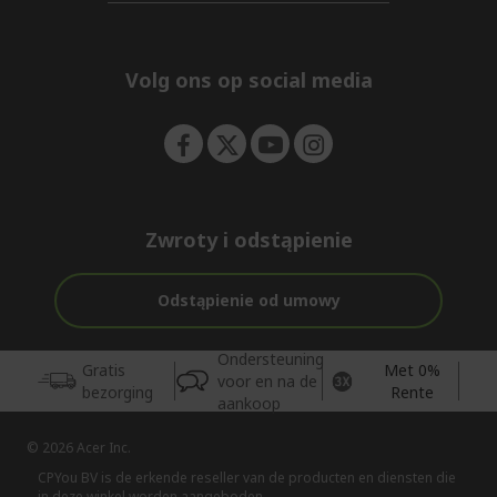
n
d
i
e
d
n
d
e
Volg ons op social media
n
Zwroty i odstąpienie
Odstąpienie od umowy
Ondersteuning
Gratis
Met 0%
voor en na de
bezorging
Rente
aankoop
© 2026 Acer Inc.
CPYou BV is de erkende reseller van de producten en diensten die
in deze winkel worden aangeboden.