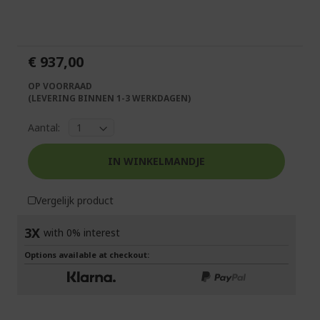
het
naar
einde
het
van
begin
de
van
€ 937,00
afbeeldingen-
de
gallerij
afbeeldingen-
OP VOORRAAD
gallerij
(LEVERING BINNEN 1-3 WERKDAGEN)
Aantal:
IN WINKELMANDJE
Vergelijk product
3X
with 0% interest
Options available at checkout: