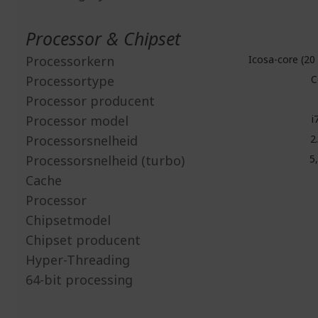
Processor & Chipset
Processorkern
Icosa-core (20
Processortype
C
Processor producent
Processor model
i
Processorsnelheid
2
Processorsnelheid (turbo)
5,
Cache
Processor
Chipsetmodel
Chipset producent
Hyper-Threading
64-bit processing