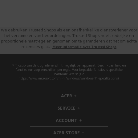
We gebruiken Trusted Shops als een onafhankelijke dienstverlener voor
het verzamelen van beoordelingen. Trusted Shops heeft redelijke en
proportionele maatregelen genomen om te garanderen dat het om echte
recensies gaat.
Meer informatie over Trusted Shops
* Tijdstip van de upgrade verschilt mogelijk per apparaat. Beschikbaarheid en
functies van app verschillen per regio. Voor bepaalde functies is specifieke
hardware vereist (zie
https://www.microsoft.com/nl-nl/windows/windows-11-specifications).
ACER
h
i
SERVICE
d
h
d
i
ACCOUNT
e
d
h
n
d
i
ACER STORE
e
d
h