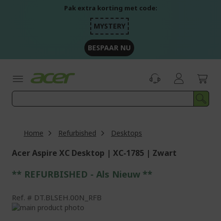
Ga
Pak extra korting met code:
naar
de
MYSTERY
inhoud
BESPAAR NU
Home
Refurbished
Desktops
Acer Aspire XC Desktop | XC-1785 | Zwart
** REFURBISHED - Als Nieuw **
Ref.
DT.BLSEH.00N_RFB
Ga
naar
Ga