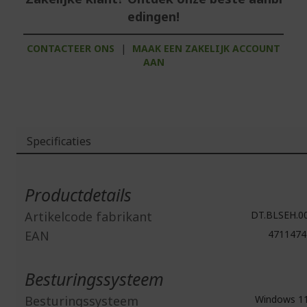
edingen!
CONTACTEER ONS
|
MAAK EEN ZAKELIJK ACCOUNT
AAN
Specificaties
Meer
informatie
Productdetails
Artikelcode fabrikant
DT.BLSEH.0
EAN
4711474
Besturingssysteem
Besturingssysteem
Windows 1