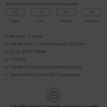
Wees er snel bij! Code MYSTERY verloopt over:
02
10
09
15
Dagen
Uur
Minuten
Seconden
Windows 11 Home
Intel® Core™ i7-14700 processor 2,10 GHz
32 GB, DDR5 SDRAM
1 TB SSD
Intel® UHD Graphics Gedeeld geheugen
Toetsenbord en muis NIET inbegrepen
Zakelijke klant? Ontdek onze beste aanbi