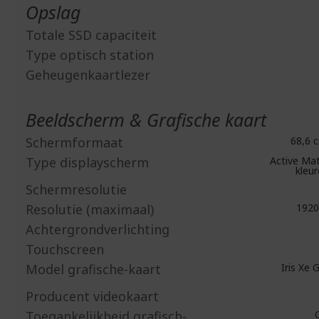
Opslag
Totale SSD capaciteit
Type optisch station
Geheugenkaartlezer
Beeldscherm & Grafische kaart
Schermformaat
68,6 c
Type displayscherm
Active Mat
kleu
Schermresolutie
Resolutie (maximaal)
1920
Achtergrondverlichting
Touchscreen
Model grafische-kaart
Iris Xe 
Producent videokaart
Toegankelijkheid grafisch-
G