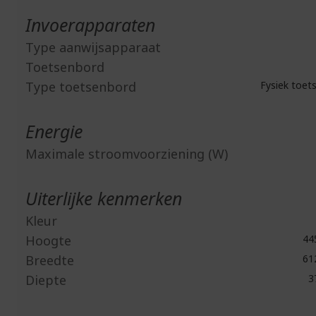
Invoerapparaten
Type aanwijsapparaat
Toetsenbord
Type toetsenbord
Fysiek toet
Energie
Maximale stroomvoorziening (W)
Uiterlijke kenmerken
Kleur
Hoogte
44
Breedte
61
Diepte
3