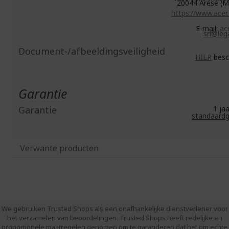
20044 Arese (MI
https://www.acer
E-mail:
ace
srl@lega
Document-/afbeeldingsveiligheid
HIER
besc
Garantie
Garantie
1 j
standaardg
Verwante producten
We gebruiken Trusted Shops als een onafhankelijke dienstverlener voor
het verzamelen van beoordelingen. Trusted Shops heeft redelijke en
proportionele maatregelen genomen om te garanderen dat het om echte