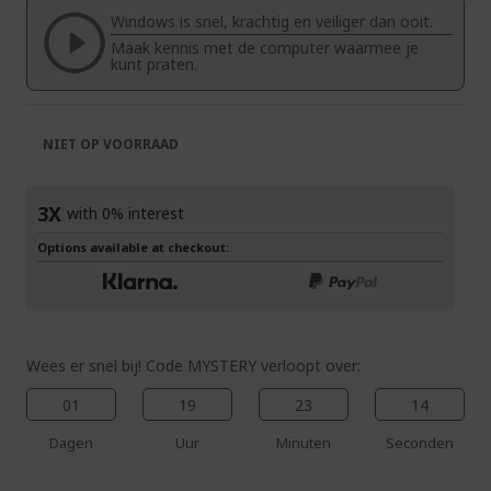
de
van
Windows is snel, krachtig en veiliger dan ooit.
afbeeldingen-
de
Maak kennis met de computer waarmee je
gallerij
afbeeldingen-
kunt praten.
gallerij
NIET OP VOORRAAD
3X
with 0% interest
Options available at checkout:
Wees er snel bij! Code MYSTERY verloopt over:
01
19
23
14
Dagen
Uur
Minuten
Seconden