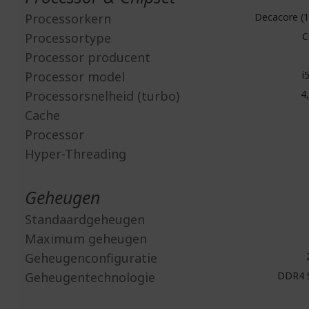
Processorkern
Decacore (1
Processortype
C
Processor producent
Processor model
i
Processorsnelheid (turbo)
4,
Cache
Processor
Hyper-Threading
Geheugen
Standaardgeheugen
Maximum geheugen
Geheugenconfiguratie
2
Geheugentechnologie
DDR4 