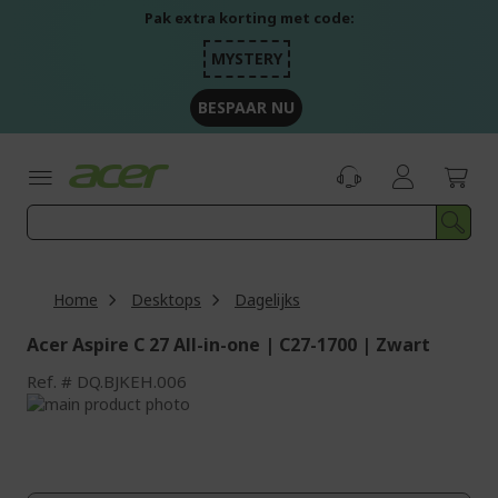
Ga
Pak extra korting met code:
naar
de
MYSTERY
inhoud
BESPAAR NU
Home
Desktops
Dagelijks
Acer Aspire C 27 All-in-one | C27-1700 | Zwart
Ref.
DQ.BJKEH.006
Ga
naar
Ga
het
naar
einde
het
van
begin