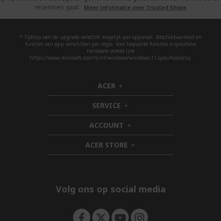
recensies gaat.
Meer informatie over Trusted Shops
* Tijdstip van de upgrade verschilt mogelijk per apparaat. Beschikbaarheid en
functies van app verschillen per regio. Voor bepaalde functies is specifieke
hardware vereist (zie
https://www.microsoft.com/nl-nl/windows/windows-11-specifications).
ACER
h
i
SERVICE
d
h
d
i
ACCOUNT
e
d
h
n
d
i
ACER STORE
e
d
h
n
d
i
e
d
n
d
e
Volg ons op social media
n