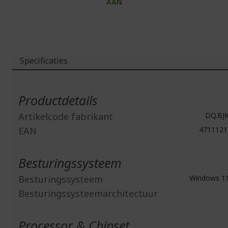
AAN
Specificaties
Meer
informatie
Productdetails
Artikelcode fabrikant
DQ.BJK
EAN
4711121
Besturingssysteem
Besturingssysteem
Windows 1
Besturingssysteemarchitectuur
Processor & Chipset