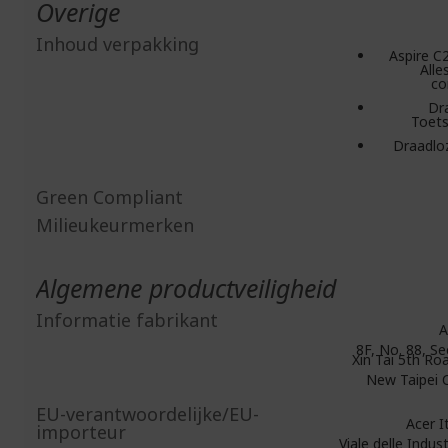
Overige
Inhoud verpakking
Aspire C
Alle
co
Dr
Toet
Draadlo
Green Compliant
Milieukeurmerken
Algemene productveiligheid
Informatie fabrikant
A
8F, No. 88, Se
Xin Tai 5th Roa
New Taipei C
EU-verantwoordelijke/EU-
Acer Ita
importeur
Viale delle Indust