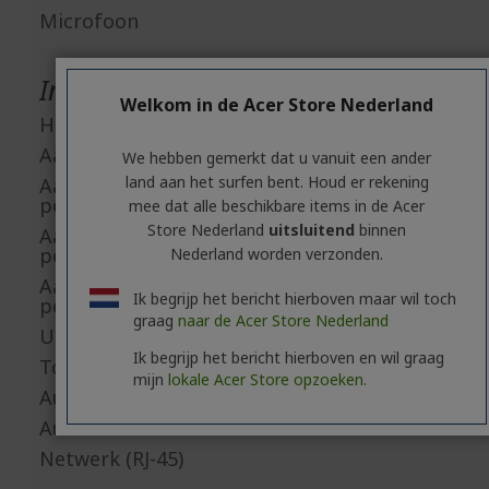
Microfoon
Interfaces/Poorten
Welkom in de Acer Store Nederland
HDMI
Aantal USB 2.0 poorten
We hebben gemerkt dat u vanuit een ander
land aan het surfen bent. Houd er rekening
Aantal USB 3.2 Gen 1 Type-A-
poorten
mee dat alle beschikbare items in de Acer
Store Nederland
uitsluitend
binnen
Aantal USB 3.2 Gen 2 Type-A-
poorten
Nederland worden verzonden.
Aantal USB 3.2 Gen 2 Type-C-
Ik begrijp het bericht hierboven maar wil toch
poorten
graag
naar de Acer Store Nederland
USB Type-C
Ik begrijp het bericht hierboven en wil graag
Totaal aantal USB poorten
mijn
lokale Acer Store opzoeken.
Audio in
Audio uit
Netwerk (RJ-45)