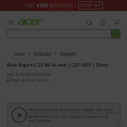
Ga
TOT
€500
KORTING
KOOP NU
naar
de
inhoud
Home
Desktops
Dagelijks
Acer Aspire C 27 All-in-one | C27-1655 | Zilver
Ref.
DQ.BHMEH.00E
Ga
naar
Ga
het
naar
einde
het
van
begin
de
van
Windows is snel, krachtig en veiliger dan ooit.
afbeeldingen-
de
Maak kennis met de computer waarmee je
gallerij
afbeeldingen-
kunt praten.
gallerij