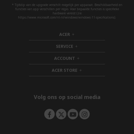
* Tijdstip van de upgrade verschilt mogelijk per apparaat. Beschikbaarheid en
functies van app verschillen per regio. Voor bepaalde functies is specifieke
hardware vereist (zie
https://www.microsoft.com/nl-nl/windows/windows-11-specifications).
ACER
h
i
SERVICE
d
h
d
i
ACCOUNT
e
d
h
n
d
i
ACER STORE
e
d
h
n
d
i
e
d
n
d
e
Volg ons op social media
n