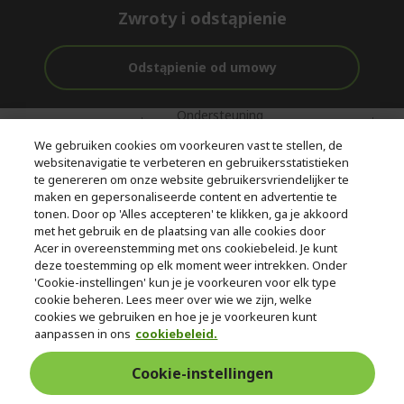
Zwroty i odstąpienie
Odstąpienie od umowy
Ondersteuning
Gratis
Met 0%
voor en na de
bezorging
Rente
We gebruiken cookies om voorkeuren vast te stellen, de
aankoop
websitenavigatie te verbeteren en gebruikersstatistieken
te genereren om onze website gebruikersvriendelijker te
© 2026 Acer Inc.
maken en gepersonaliseerde content en advertentie te
CPYou BV is de erkende reseller van de producten en diensten die
tonen. Door op 'Alles accepteren' te klikken, ga je akkoord
in deze winkel worden aangeboden.
met het gebruik en de plaatsing van alle cookies door
Acer in overeenstemming met ons cookiebeleid. Je kunt
deze toestemming op elk moment weer intrekken. Onder
'Cookie-instellingen' kun je je voorkeuren voor elk type
cookie beheren. Lees meer over wie we zijn, welke
cookies we gebruiken en hoe je je voorkeuren kunt
aanpassen in ons
cookiebeleid.
Nederland
Cookie-instellingen