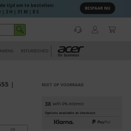
e tijd om te bestellen:
BESPAAR NU
 | 3 H | 31 M | 7 S
AMING
REFURBISHED
655 |
NIET OP VOORRAAD
3X
with 0% interest
Options available at checkout:
08