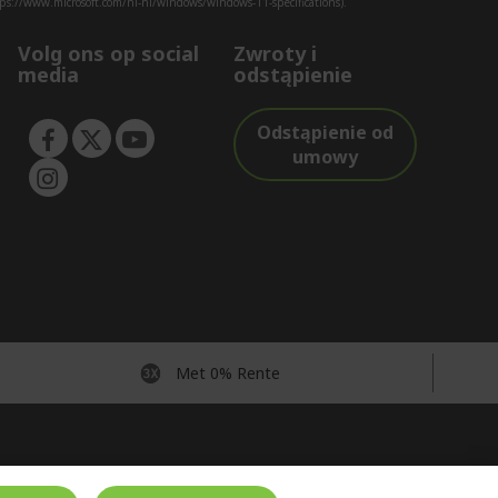
ps://www.microsoft.com/nl-nl/windows/windows-11-specifications).
Volg ons op social
Zwroty i
media
odstąpienie
Odstąpienie od
umowy
Met 0% Rente
Nederland