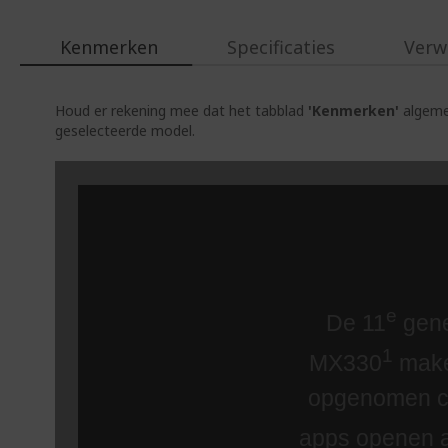
Kenmerken
Specificaties
Verw
Houd er rekening mee dat het tabblad
'Kenmerken'
algemen
geselecteerde model.