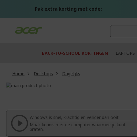
Ga
naar
Pak extra korting met code:
de
inhoud
BACK-TO-SCHOOL KORTINGEN
LAPTOPS
Home
Desktops
Dagelijks
Ga
naar
Ga
het
naar
einde
het
van
begin
de
van
Windows is snel, krachtig en veiliger dan ooit.
afbeeldingen-
de
Maak kennis met de computer waarmee je kunt
gallerij
afbeeldingen-
praten.
gallerij