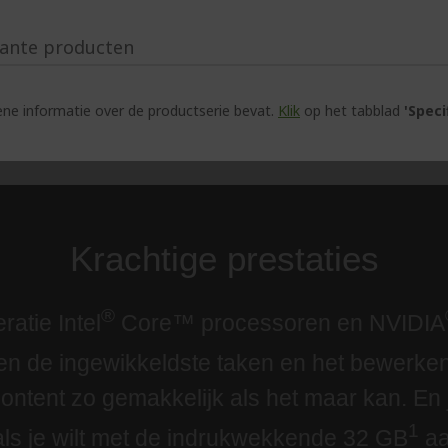
ante producten
e informatie over de productserie bevat.
Klik
op het tabblad
'Speci