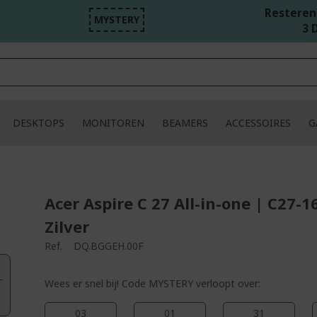
Resterend
MYSTERY
3 D
DESKTOPS
MONITOREN
BEAMERS
ACCESSOIRES
G
Acer Aspire C 27 All-in-one | C27-1
Zilver
Ref.
DQ.BGGEH.00F
Wees er snel bij! Code MYSTERY verloopt over:
03
01
31