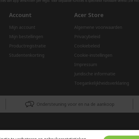
ies van app verschillen per regio. Voor bepaalde functies is specifieke hardware vereist (zie
htt
Account
Acer Store
Mijn account
Algemene voorwaarden
Mijn bestellingen
Privacybeleid
Productregistratie
Cookiebeleid
Studentenkorting
Cookie-instellingen
Impressum
Juridische informatie
Toegankelijkheidsverklaring
Ondersteuning voor en na de aankoop