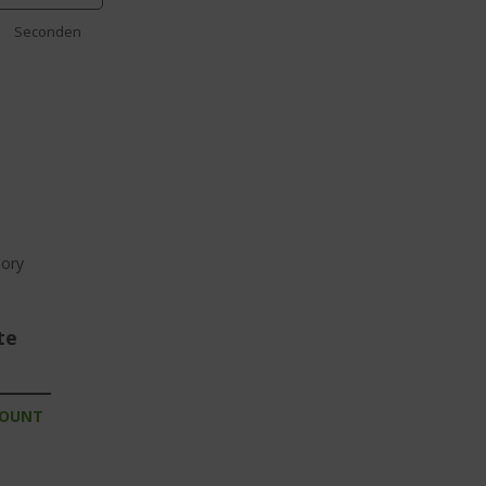
Seconden
ory
te
COUNT