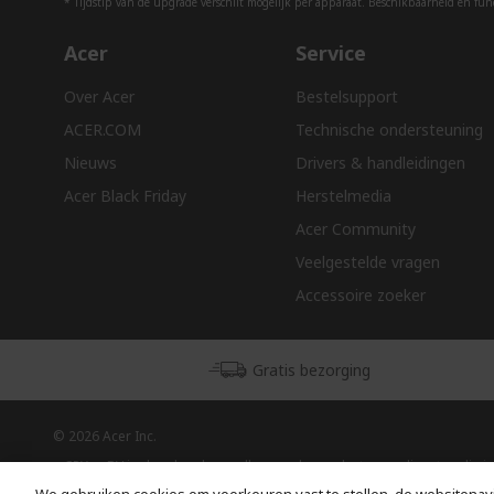
* Tijdstip van de upgrade verschilt mogelijk per apparaat. Beschikbaarheid en funct
Acer
Service
Over Acer
Bestelsupport
ACER.COM
Technische ondersteuning
Nieuws
Drivers & handleidingen
Acer Black Friday
Herstelmedia
Acer Community
Veelgestelde vragen
Accessoire zoeker
Gratis bezorging
© 2026 Acer Inc.
CPYou BV is de erkende reseller van de producten en diensten die in
deze winkel worden aangeboden.