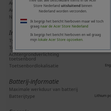
mee dat alle beschikbare items in de Acer
Audio in
Store Nederland
uitsluitend
binnen
Audio uit
Nederland worden verzonden.
Netwerk (RJ-45)
Ik begrijp het bericht hierboven maar wil toch
graag
naar de Acer Store Nederland
Invoerapparaten
Ik begrijp het bericht hierboven en wil graag
mijn
lokale Acer Store opzoeken.
Type aanwijsapparaat
To
Toetsenbord
Achtergrondverlichting
toetsenbord
Toetsenbordlokalisatie
Enge
Batterij-informatie
Maximale werkduur van batterij
Batterijtype
Lithium p