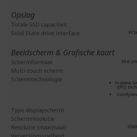
Opslag
Totale SSD capaciteit
Solid State drive interface
PCI
Beeldscherm & Grafische kaart
Schermformaat
39,6 cm 
Multi-touch scherm
Schermtechnologie
In-plane S
(IPS) tec
ComfyVie
Type displayscherm
Schermresolutie
Resolutie (maximaal)
2560
Verversingssnelheid