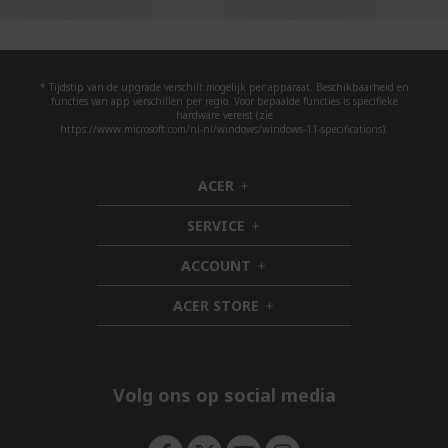
* Tijdstip van de upgrade verschilt mogelijk per apparaat. Beschikbaarheid en
functies van app verschillen per regio. Voor bepaalde functies is specifieke
hardware vereist (zie
https://www.microsoft.com/nl-nl/windows/windows-11-specifications).
ACER
h
i
SERVICE
d
h
d
i
ACCOUNT
e
d
h
n
d
i
ACER STORE
e
d
h
n
d
i
e
d
n
d
e
Volg ons op social media
n