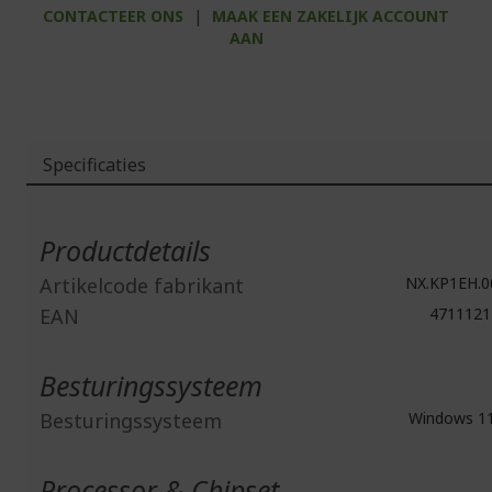
CONTACTEER ONS
|
MAAK EEN ZAKELIJK ACCOUNT
AAN
Specificaties
Meer
informatie
Productdetails
Artikelcode fabrikant
NX.KP1EH.0
EAN
4711121
Besturingssysteem
Besturingssysteem
Windows 1
Processor & Chipset