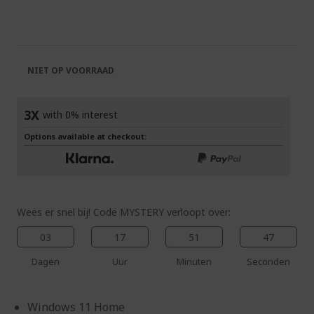
het
naar
einde
het
van
begin
de
van
afbeeldingen-
de
NIET OP VOORRAAD
gallerij
afbeeldingen-
gallerij
3X
with 0% interest
Options available at checkout:
Wees er snel bij! Code MYSTERY verloopt over:
03
17
51
47
Dagen
Uur
Minuten
Seconden
Windows 11 Home