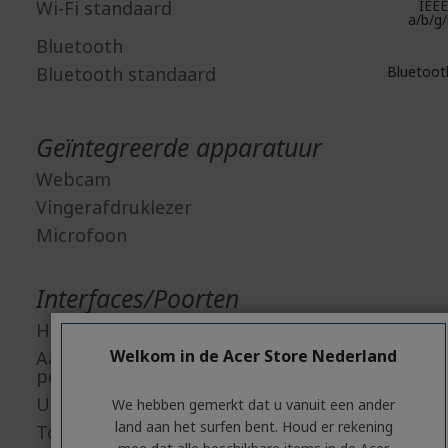
Wi-Fi standaard
IEEE
a/b/g
Bluetooth
Bluetooth standaard
Bluetooth
Geïntegreerde apparatuur
Webcam
Vingerafdruklezer
Microfoon
Interfaces/Poorten
HDMI
Welkom in de Acer Store Nederland
Aantal USB 3.2 Gen 2 Type-C-
poorten
USB Type-C
We hebben gemerkt dat u vanuit een ander
land aan het surfen bent. Houd er rekening
Totaal aantal USB poorten