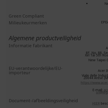
N
Green Compliant
Milieukeurmerken
EPEA
Algemene productveiligheid
Informatie fabrikant
A
8F, No. 88, Se
Xin Tai 5th Roa
New Taipei C
EU-verantwoordelijke/EU-
Acer Ita
importeur
Viale delle Indust
20044 Arese (MI
https://www.acer
E-mail:
ace
srl@lega
Document-/afbeeldingsveiligheid
HIER
besc