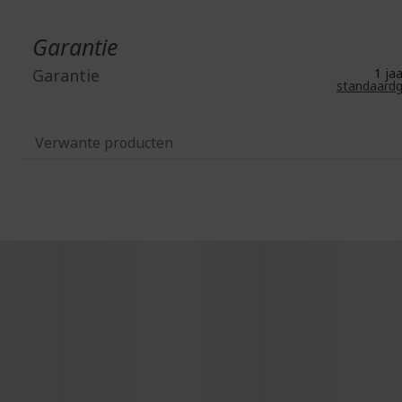
Garantie
Garantie
1 j
standaardg
Verwante producten