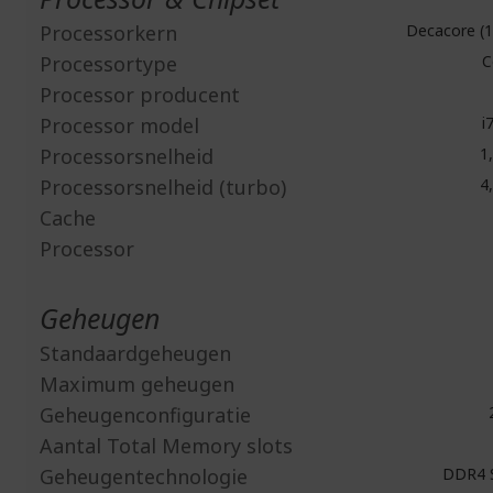
Processorkern
Decacore (1
Processortype
C
Processor producent
Processor model
i
Processorsnelheid
1,
Processorsnelheid (turbo)
4,
Cache
Processor
Geheugen
Standaardgeheugen
Maximum geheugen
Geheugenconfiguratie
2
Aantal Total Memory slots
Geheugentechnologie
DDR4 