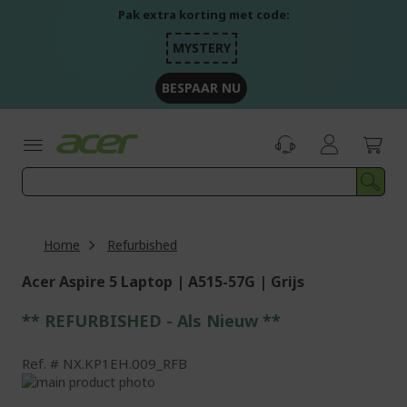
Ga
Pak extra korting met code:
naar
de
MYSTERY
inhoud
BESPAAR NU
Home
Refurbished
Acer Aspire 5 Laptop | A515-57G | Grijs
** REFURBISHED - Als Nieuw **
Ref.
NX.KP1EH.009_RFB
Ga
naar
Ga