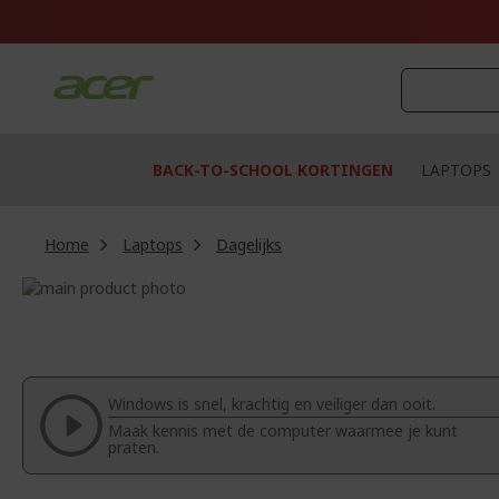
Ga
naar
de
inhoud
BACK-TO-SCHOOL KORTINGEN
LAPTOPS
Home
Laptops
Dagelijks
Ga
naar
Ga
het
naar
einde
het
van
begin
de
van
Windows is snel, krachtig en veiliger dan ooit.
afbeeldingen-
de
Maak kennis met de computer waarmee je kunt
gallerij
afbeeldingen-
praten.
gallerij