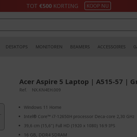
TOT
€500
KORTING
KOOP NU
DESKTOPS
MONITOREN
BEAMERS
ACCESSOIRES
G
Acer Aspire 5 Laptop | A515-57 | Gr
Ref.
NX.KN4EH.009
Windows 11 Home
Intel® Core™ i7-12650H processor Deca-core 2,30 GHz
39,6 cm (15,6") Full HD (1920 x 1080) 16:9 IPS
16 GB, DDR4 SDRAM