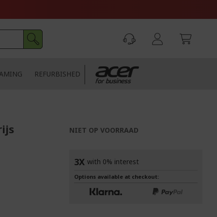
AMING
REFURBISHED
ijs
NIET OP VOORRAAD
3X
with 0% interest
Options available at checkout: