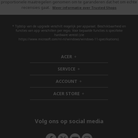
proportionele maatregelen genomen om te garanderen dat het om echte
recensies gaat.
Meer informatie over Trusted Shops
* Tijdstip van de upgrade verschilt mogelijk per apparaat. Beschikbaarheid en
functies van app verschillen per regio. Voor bepaalde functies is specifieke
hardware vereist (zie
https://www.microsoft.com/nl-nl/windows/windows-11-specifications).
ACER
h
i
SERVICE
d
h
d
i
ACCOUNT
e
d
h
n
d
i
ACER STORE
e
d
h
n
d
i
e
d
n
d
e
Volg ons op social media
n