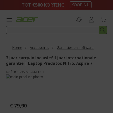
Ga
TOT
€500
KORTING
KOOP NU
naar
de
inhoud
Home
Accessoires
Garanties en software
3 jaar carry-in inclusief 1 jaar internationale
garantie | Laptop Predator, Nitro, Aspire 7
Ref.
SV.WNGAM.001
Ga
naar
Ga
het
naar
einde
het
van
begin
de
van
€ 79,90
afbeeldingen-
de
gallerij
afbeeldingen-