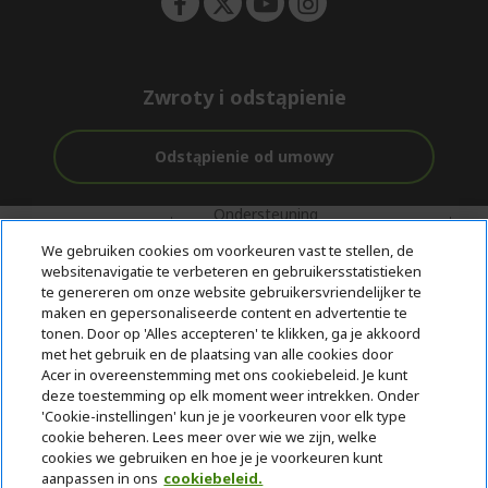
Zwroty i odstąpienie
Odstąpienie od umowy
Ondersteuning
Gratis
Met 0%
voor en na de
bezorging
Rente
We gebruiken cookies om voorkeuren vast te stellen, de
aankoop
websitenavigatie te verbeteren en gebruikersstatistieken
te genereren om onze website gebruikersvriendelijker te
© 2026 Acer Inc.
maken en gepersonaliseerde content en advertentie te
CPYou BV is de erkende reseller van de producten en diensten die
tonen. Door op 'Alles accepteren' te klikken, ga je akkoord
in deze winkel worden aangeboden.
met het gebruik en de plaatsing van alle cookies door
Acer in overeenstemming met ons cookiebeleid. Je kunt
deze toestemming op elk moment weer intrekken. Onder
'Cookie-instellingen' kun je je voorkeuren voor elk type
cookie beheren. Lees meer over wie we zijn, welke
cookies we gebruiken en hoe je je voorkeuren kunt
aanpassen in ons
cookiebeleid.