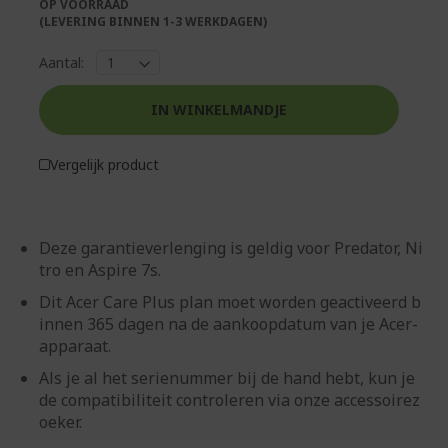
OP VOORRAAD
gallerij
(LEVERING BINNEN 1-3 WERKDAGEN)
Aantal:
IN WINKELMANDJE
Vergelijk product
Deze garantieverlenging is geldig voor Predator, Ni
tro en Aspire 7s.
Dit Acer Care Plus plan moet worden geactiveerd b
innen 365 dagen na de aankoopdatum van je Acer-
apparaat.
Als je al het serienummer bij de hand hebt, kun je
de compatibiliteit controleren via onze accessoirez
oeker.