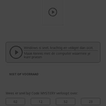
Ga
naar
het
begin
van
Windows is snel, krachtig en veiliger dan ooit.
de
Maak kennis met de computer waarmee je
afbeeldingen-
kunt praten.
gallerij
NIET OP VOORRAAD
Wees er snel bij! Code MYSTERY verloopt over:
02
12
52
23