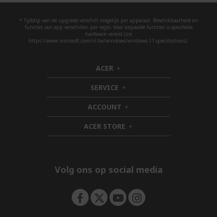
* Tijdstip van de upgrade verschilt mogelijk per apparaat. Beschikbaarheid en
functies van app verschillen per regio. Voor bepaalde functies is specifieke
hardware vereist (zie
https://www.microsoft.com/nl-be/windows/windows-11-specifications).
ACER
h
i
SERVICE
d
h
d
i
ACCOUNT
e
d
h
n
d
i
ACER STORE
e
d
h
n
d
i
e
d
n
d
e
Volg ons op social media
n