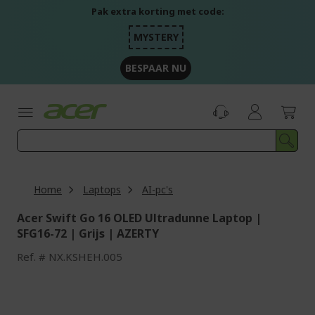
Ga
Pak extra korting met code:
naar
de
MYSTERY
inhoud
BESPAAR NU
Home
Laptops
AI-pc's
Acer Swift Go 16 OLED Ultradunne Laptop |
SFG16-72 | Grijs | AZERTY
Ref.
NX.KSHEH.005
Ga
naar
het
einde