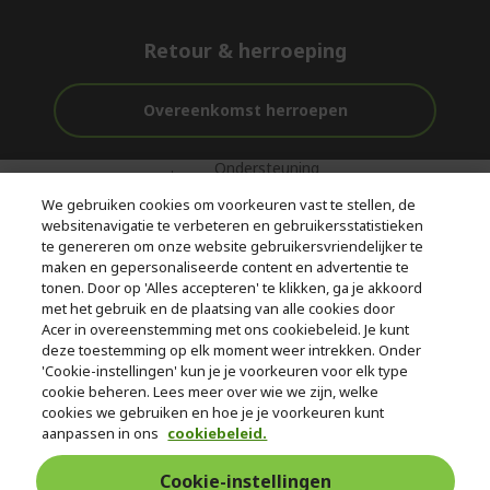
Retour & herroeping
Overeenkomst herroepen
Ondersteuning
Gratis
Veilig
voor en na de
bezorging
Betalen
We gebruiken cookies om voorkeuren vast te stellen, de
aankoop
websitenavigatie te verbeteren en gebruikersstatistieken
te genereren om onze website gebruikersvriendelijker te
© 2026 Acer Inc.
maken en gepersonaliseerde content en advertentie te
CPYou BV is de erkende reseller van de producten en diensten die
tonen. Door op 'Alles accepteren' te klikken, ga je akkoord
in deze winkel worden aangeboden.
met het gebruik en de plaatsing van alle cookies door
Acer in overeenstemming met ons cookiebeleid. Je kunt
deze toestemming op elk moment weer intrekken. Onder
'Cookie-instellingen' kun je je voorkeuren voor elk type
cookie beheren. Lees meer over wie we zijn, welke
cookies we gebruiken en hoe je je voorkeuren kunt
aanpassen in ons
cookiebeleid.
België
Cookie-instellingen