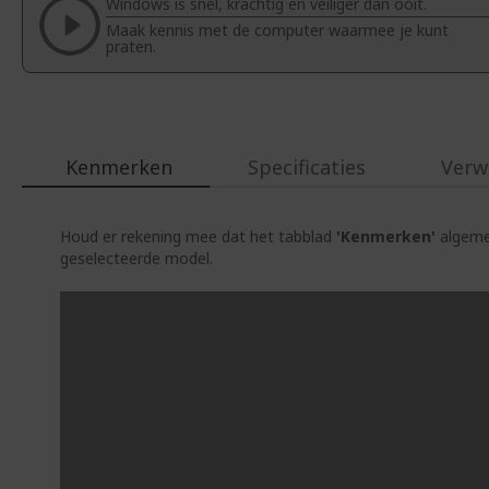
Windows is snel, krachtig en veiliger dan ooit.
de
Maak kennis met de computer waarmee je kunt
afbeeldingen-
praten.
gallerij
Kenmerken
Specificaties
Verw
Houd er rekening mee dat het tabblad
'Kenmerken'
algemen
geselecteerde model.