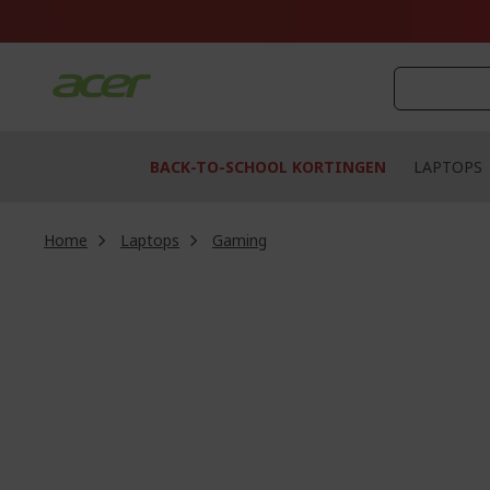
Ga
naar
de
inhoud
BACK-TO-SCHOOL KORTINGEN
LAPTOPS
Home
Laptops
Gaming
Ga
naar
het
einde
van
de
afbeeldingen-
gallerij