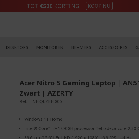
TOT
€500​
KORTING
KOOP NU
DESKTOPS
MONITOREN
BEAMERS
ACCESSOIRES
G
Acer Nitro 5 Gaming Laptop | AN5
Zwart | AZERTY
Ref.
NH.QLZEH.005
Windows 11 Home
Intel® Core™ i7-12700H processor Tetradeca core 2.30
39.6 cm (15.6") Full HD (1920 x 1080) 16:9 IPS 144 Hz