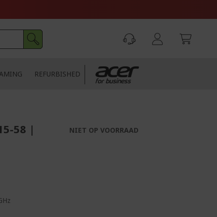
AMING
REFURBISHED
15-58 |
NIET OP VOORRAAD
 GHz