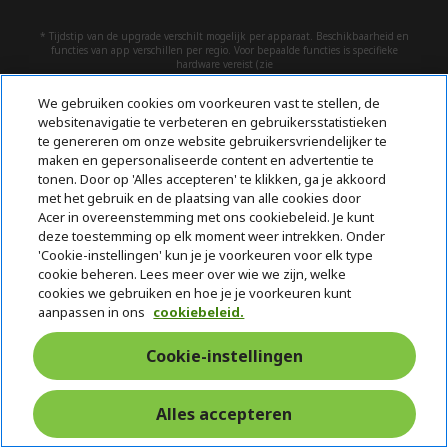
* Tijdstip van de upgrade verschilt mogelijk per apparaat. Beschikbaarheid en
functies van app verschillen per regio. Voor bepaalde functies is specifieke
hardware vereist (zie
https://www.microsoft.com/nl-be/windows/windows-11-specifications).
We gebruiken cookies om voorkeuren vast te stellen, de
websitenavigatie te verbeteren en gebruikersstatistieken
ACER
h
te genereren om onze website gebruikersvriendelijker te
i
maken en gepersonaliseerde content en advertentie te
SERVICE
d
h
tonen. Door op 'Alles accepteren' te klikken, ga je akkoord
met het gebruik en de plaatsing van alle cookies door
d
i
ACCOUNT
Acer in overeenstemming met ons cookiebeleid. Je kunt
e
d
h
deze toestemming op elk moment weer intrekken. Onder
n
d
i
ACER STORE
'Cookie-instellingen' kun je je voorkeuren voor elk type
e
d
h
cookie beheren. Lees meer over wie we zijn, welke
n
d
i
cookies we gebruiken en hoe je je voorkeuren kunt
e
d
aanpassen in ons
cookiebeleid.
n
d
e
Volg ons op social media
Cookie-instellingen
n
Alles accepteren