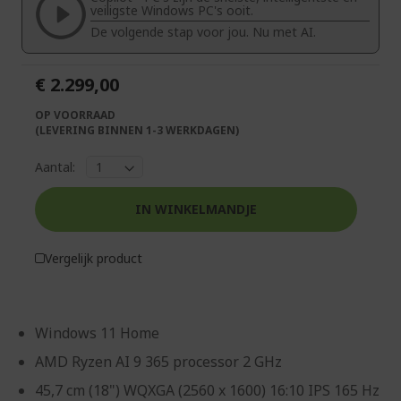
afbeeldingen-
de
veiligste Windows PC's ooit.
gallerij
afbeeldingen-
De volgende stap voor jou. Nu met AI.
gallerij
€ 2.299,00
OP VOORRAAD
(LEVERING BINNEN 1-3 WERKDAGEN)
Aantal:
IN WINKELMANDJE
Vergelijk product
Windows 11 Home
AMD Ryzen AI 9 365 processor 2 GHz
45,7 cm (18") WQXGA (2560 x 1600) 16:10 IPS 165 Hz