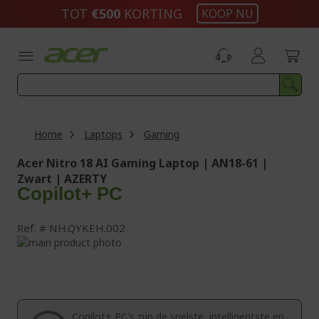
Ga
TOT
€500​
KORTING
KOOP NU
naar
de
inhoud
Home
Laptops
Gaming
Acer Nitro 18 AI Gaming Laptop | AN18-61 |
Zwart | AZERTY
Copilot+ PC
Ref.
NH.QYKEH.002
Ga
naar
Ga
het
naar
einde
het
van
begin
de
van
Copilot+ PC's zijn de snelste, intelligentste en