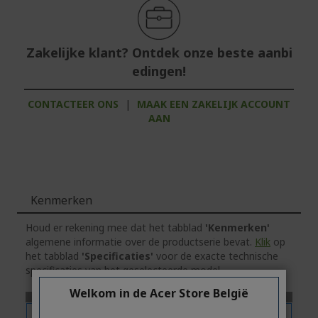
Zakelijke klant? Ontdek onze beste aanbi
edingen!
CONTACTEER ONS
|
MAAK EEN ZAKELIJK ACCOUNT
AAN
Kenmerken
Houd er rekening mee dat het tabblad
'Kenmerken'
algemene informatie over de productserie bevat.
Klik
op
het tabblad
'Specificaties'
voor de exacte technische
specificaties van het geselecteerde model.
Welkom in de Acer Store België