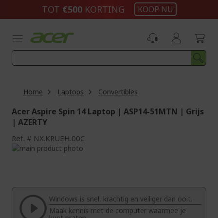
Ga
TOT
€500​
KORTING
KOOP NU
naar
de
inhoud
Home
Laptops
Convertibles
Acer Aspire Spin 14 Laptop | ASP14-51MTN | Grijs
| AZERTY
Ref.
NX.KRUEH.00C
Ga
naar
Ga
het
naar
einde
het
van
begin
de
van
Windows is snel, krachtig en veiliger dan ooit.
afbeeldingen-
de
Maak kennis met de computer waarmee je
gallerij
afbeeldingen-
kunt praten.