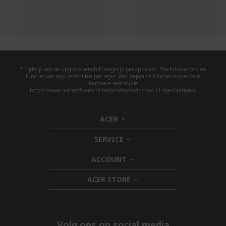
* Tijdstip van de upgrade verschilt mogelijk per apparaat. Beschikbaarheid en
functies van app verschillen per regio. Voor bepaalde functies is specifieke
hardware vereist (zie
https://www.microsoft.com/nl-be/windows/windows-11-specifications).
ACER
h
i
SERVICE
d
h
d
i
ACCOUNT
e
d
h
n
d
i
ACER STORE
e
d
h
n
d
i
e
d
n
d
e
Volg ons op social media