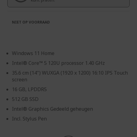
gallerij
NIET OP VOORRAAD
Windows 11 Home
Intel® Core™ 5 120U processor 1.40 GHz
35.6 cm (14") WUXGA (1920 x 1200) 16:10 IPS Touch
screen
16 GB, LPDDR5
512 GB SSD
Intel® Graphics Gedeeld geheugen
Incl. Stylus Pen