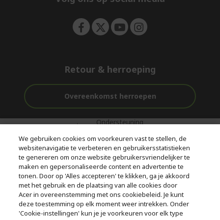
n
Retour & herroeping
Overeenkomst herroepen
Ondersteuning
Gratis
Veilig
voor en na de
bezorging
Betalen
We gebruiken cookies om voorkeuren vast te stellen, de
aankoop
websitenavigatie te verbeteren en gebruikersstatistieken
te genereren om onze website gebruikersvriendelijker te
© 2026 Acer Inc.
maken en gepersonaliseerde content en advertentie te
CPYou BV is de erkende reseller van de producten en diensten die
tonen. Door op 'Alles accepteren' te klikken, ga je akkoord
in deze winkel worden aangeboden.
met het gebruik en de plaatsing van alle cookies door
Acer in overeenstemming met ons cookiebeleid. Je kunt
deze toestemming op elk moment weer intrekken. Onder
'Cookie-instellingen' kun je je voorkeuren voor elk type