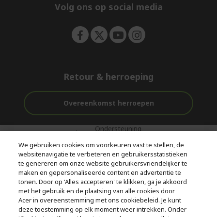
e
Volg ons op social media
n
Retour & herroeping
Overeenkomst herroepen
Ondersteuning
Gratis
Veilig
voor en na de
bezorging
Betalen
We gebruiken cookies om voorkeuren vast te stellen, de
aankoop
websitenavigatie te verbeteren en gebruikersstatistieken
te genereren om onze website gebruikersvriendelijker te
© 2026 Acer Inc.
maken en gepersonaliseerde content en advertentie te
CPYou BV is de erkende reseller van de producten en diensten die
tonen. Door op 'Alles accepteren' te klikken, ga je akkoord
in deze winkel worden aangeboden.
met het gebruik en de plaatsing van alle cookies door
Acer in overeenstemming met ons cookiebeleid. Je kunt
deze toestemming op elk moment weer intrekken. Onder