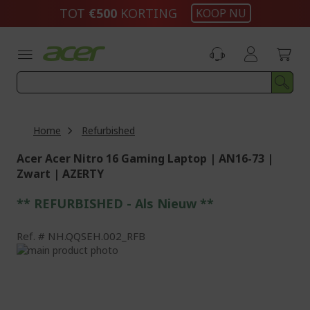
Ga
TOT
€500​
KORTING
KOOP NU
naar
de
inhoud
Home
Refurbished
Acer Acer Nitro 16 Gaming Laptop | AN16-73 |
Zwart | AZERTY
** REFURBISHED - Als Nieuw **
Ref.
NH.QQSEH.002_RFB
Ga
naar
Ga
het
naar
einde
het
van
begin