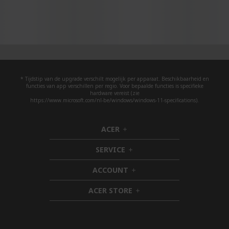
* Tijdstip van de upgrade verschilt mogelijk per apparaat. Beschikbaarheid en
functies van app verschillen per regio. Voor bepaalde functies is specifieke
hardware vereist (zie
https://www.microsoft.com/nl-be/windows/windows-11-specifications).
ACER
h
i
SERVICE
d
h
d
i
ACCOUNT
e
d
h
n
d
i
ACER STORE
e
d
h
n
d
i
e
d
n
d