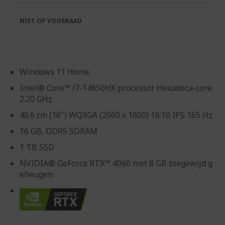
de
van
afbeeldingen-
de
NIET OP VOORRAAD
gallerij
afbeeldingen-
gallerij
Windows 11 Home
Intel® Core™ i7-14650HX processor Hexadeca-core
2.20 GHz
40.6 cm (16") WQXGA (2560 x 1600) 16:10 IPS 165 Hz
16 GB, DDR5 SDRAM
1 TB SSD
NVIDIA® GeForce RTX™ 4060 met 8 GB toegewijd g
eheugen