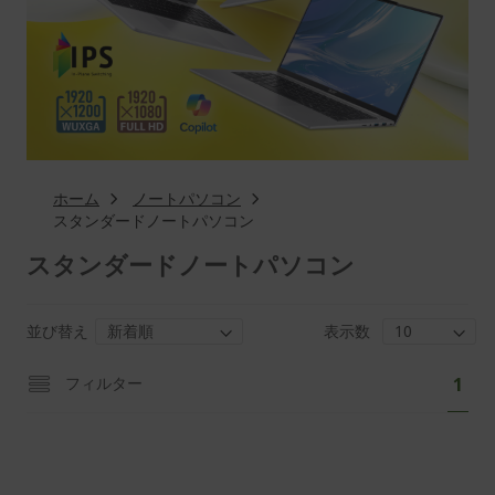
ホーム
ノートパソコン
スタンダードノートパソコン
スタンダードノートパソコン
並び替え
表示数
ペ
あ
フィルター
1
ー
な
ジ
た
は
現