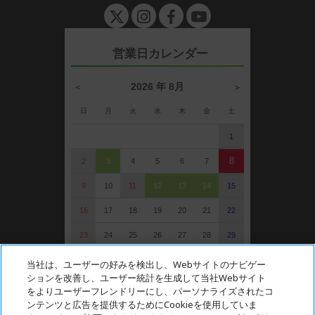
e
n
営業日カレンダー
2026 年 8月
＜
＞
日
月
火
水
木
金
土
1
8
2
3
4
5
6
7
9
10
11
12
13
14
15
16
17
18
19
20
21
22
23
24
25
26
27
28
29
30
31
当社は、ユーザーの好みを検出し、Webサイトのナビゲー
ションを改善し、ユーザー統計を生成して当社Webサイト
: 定休日（受注可）
をよりユーザーフレンドリーにし、パーソナライズされたコ
: 受注・お問い合わせのみ
ンテンツと広告を提供するためにCookieを使用していま