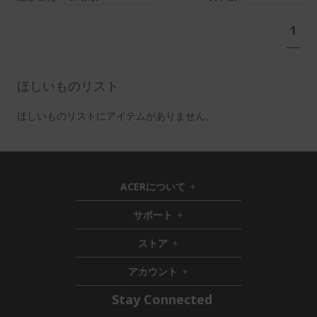
ペ
あ
1
ー
な
ジ
た
は
ほしいものリスト
現
在
ほしいものリストにアイテムがありません。
ペ
ー
ジ
を
ACERについて
h
読
i
サポート
ん
h
d
i
d
で
ストア
h
d
e
い
i
d
n
ま
アカウント
d
e
h
す
d
n
i
Stay Connected
e
d
n
d