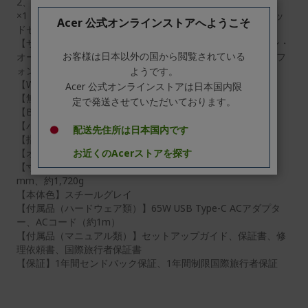
2、最大10Gbps、PD/映像出力対応）、USB 3.2ポート
×1（Type-A、Gen 1、最大5Gbps）、USB 2.0ポート×1、ヘッ
Acer 公式オンラインストアへようこそ
ドセット/スピーカー・ジャック x1、HDMI出力ポート×1
【サウンド機能】Acer PurifiedVoice、ハイ・デフィニション・
お客様は日本以外の国から閲覧されている
オーディオ準拠、内蔵ステレオ・スピーカー、内蔵マイクロフ
ォン×2
ようです。
【Webカメラ】（フロント）HD Webカメラ（約92万画素）
Acer 公式オンラインストアは日本国内限
【無線LAN】IEEE802.11 a/b/g/n/ac/ax準拠（Wi-Fi 6対応）
定で発送させていただいております。
【Bluetooth】Bluetooth 5.2準拠
【バッテリー駆動時間】約10時間
配送先住所は日本国内です
【指紋認証】非搭載
【オフィス】非搭載
お近くのAcerストアを探す
【寸法・質量】約19.90（H）×362.90（W）×237.50（D）
mm、約1,720g
【本体色】スチールグレイ
【付属品（ハードウェア類）】65W USB Type-C ACアダプタ
ー、ACコード（約1m）
【付属品（マニュアル類）】セットアップガイド、保証書、修
理依頼書、国際旅行者保証書
【保証】1年間センドバック保証、1年間制限国際旅行者保証