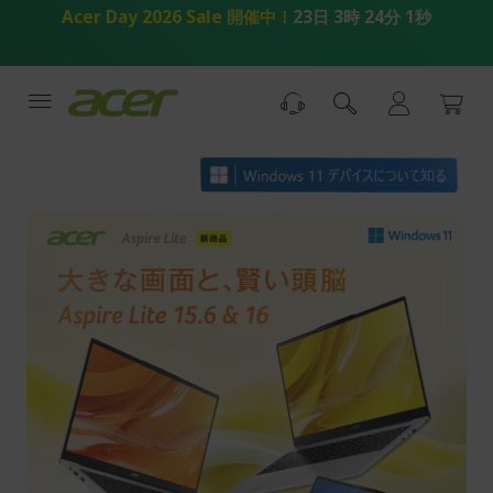
コ
Acer Day 2026 Sale 開催中！
23日 3時 24分 0秒
ン
テ
ン
ツ
へ
ス
キ
ッ
プ