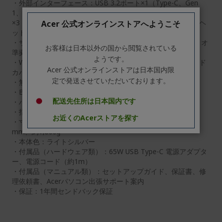
・外部インターフェース：USB 3.2ポート×1（Type-C、Gen
1、最大5Gbps、PD/映像出力対応）、USB 3.2ポート
×3（Type-A、Gen 1、最大5Gbps）、HDMI出力ポート×1、ヘ
Acer 公式オンラインストアへようこそ
ッドセット/スピーカー・ジャック x 1
・サウンド機能：インテル ハイ・デフィニション・オーディオ
お客様は日本以外の国から閲覧されている
準拠
ようです。
・Webカメラ：フルHD Webカメラ（約200万画素）/スライド
Acer 公式オンラインストアは日本国内限
カバー付
定で発送させていただいております。
・無線LAN：IEEE802.11 a/b/g/n/ac/ax準拠（Wi-Fi 6対応）
・Bluetooth：Bluetooth 5.2準拠
配送先住所は日本国内です
・バッテリー駆動時間：約10時間
・指紋認証：非搭載
お近くのAcerストアを探す
・寸法・質量：約19.75（H）×358.00（W）×255.94（D）
mm、約1,860g
・本体色：ライトシルバー
・付属品（ハードウェア類）：65W USB Type-C 電源アダプタ
ー、電源コード（約1m）
・付属品（マニュアル類）：セットアップガイド、保証書、修
理依頼書、Acerパソコン出張サポート案内
・保証：1年間センドバック保証