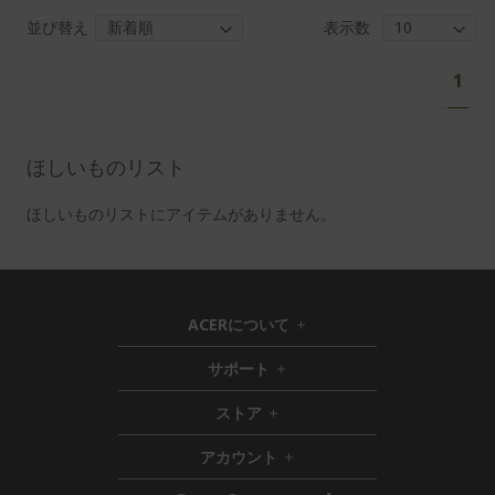
並び替え
表示数
ペ
あ
1
ー
な
ジ
た
は
ほしいものリスト
現
在
ほしいものリストにアイテムがありません。
ペ
ー
ジ
を
ACERについて
h
読
i
サポート
ん
h
d
i
d
で
ストア
h
d
e
い
i
d
n
ま
アカウント
d
e
h
す
d
n
i