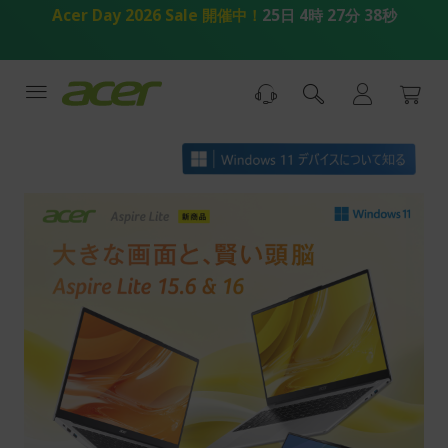
コ
Acer Day 2026 Sale 開催中！
25日 4時 27分 38秒
ン
テ
ン
ツ
へ
ス
キ
ッ
プ