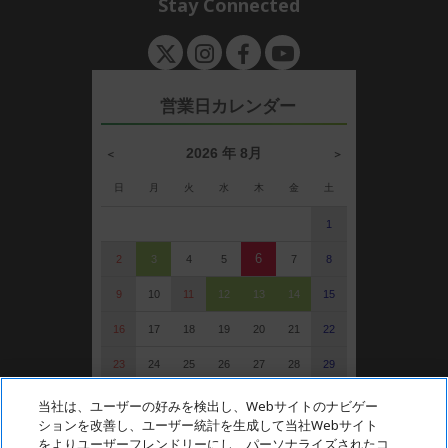
Stay Connected
e
d
n
d
e
n
営業日カレンダー
2026 年 8月
＜
＞
日
月
火
水
木
金
土
1
6
2
3
4
5
7
8
9
10
11
12
13
14
15
16
17
18
19
20
21
22
23
24
25
26
27
28
29
30
31
当社は、ユーザーの好みを検出し、Webサイトのナビゲー
ションを改善し、ユーザー統計を生成して当社Webサイト
: 定休日（受注可）
をよりユーザーフレンドリーにし、パーソナライズされたコ