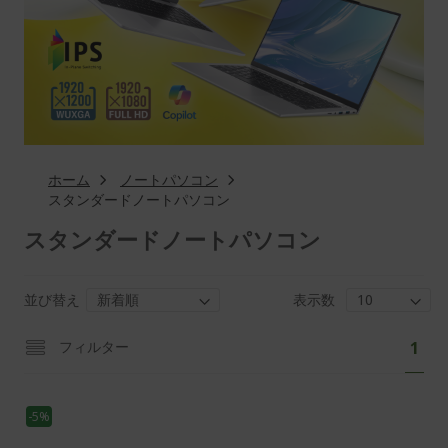
ホーム
ノートパソコン
スタンダードノートパソコン
スタンダードノートパソコン
並び替え
表示数
ペ
あ
フィルター
1
ー
な
ジ
た
-5%
は
現