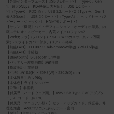
【外部インターフェース】USB 3.2ポート×1（Type-C、Gen
1、最大5Gbps、PD/映像出力対応）、USB 2.0ポート
×1（Type-C、PD対応）、USB 3.2ポート×2（Type-A、Gen 1、
最大5Gbps）、USB 2.0ポート×1（Type-A）、ヘッドセット/ス
ピーカー・ジャック×1、HDMI出力ポート×1
【サウンド機能】ハイ・デフィニション・オーディオ準拠、内
蔵ステレオ・スピーカー、内蔵マイクロフォン×2
【Webカメラ】(フロント)フルHD Webカメラ（約207万画
素）/スライドカバー付き、(リア）非搭載
【無線LAN】IEEE802.11 a/b/g/n/ac/ax準拠（Wi-Fi 6準拠）
【有線LAN】非搭載
【Bluetooth】Bluetooth 5.1準拠
【バッテリー駆動時間】約8時間
【指紋認証】非搭載
【寸法】約18.6(H) × 359.3(W) × 230.2(D) mm
【本体質量】約1,490g
【本体色】ライトシルバー
【Office】非搭載
【付属品（ハードウェア類）】65W USB Type-C ACアダプタ
ー、ACコード（約1m）
【付属品（マニュアル類）】セットアップガイド、保証書、修
理依頼書、Acerパソコン出張サポート案内
【保証】1年間センドバック保証