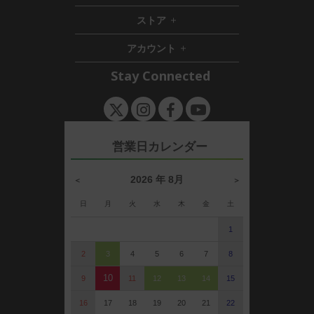
i
d
で
ストア
h
d
e
い
i
d
n
ま
アカウント
d
e
h
す
d
n
i
Stay Connected
e
d
n
d
e
n
営業日カレンダー
2026 年 8月
＜
＞
日
月
火
水
木
金
土
1
2
3
4
5
6
7
8
10
9
11
12
13
14
15
16
17
18
19
20
21
22