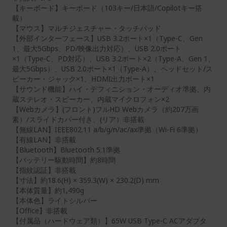
【キーボード】キーボード（103キー/日本語/Copilotキー搭
載）
【マウス】マルチジェスチャー・タッチパッド
【外部インターフェース】USB 3.2ポート×1（Type-C、Gen
1、最大5Gbps、PD/映像出力対応）、USB 2.0ポート
×1（Type-C、PD対応）、USB 3.2ポート×2（Type-A、Gen 1、
最大5Gbps）、USB 2.0ポート×1（Type-A）、ヘッドセット/ス
ピーカー・ジャック×1、HDMI出力ポート×1
【サウンド機能】ハイ・デフィニション・オーディオ準拠、内
蔵ステレオ・スピーカー、内蔵マイクロフォン×2
【Webカメラ】(フロント)フルHD Webカメラ（約207万画
素）/スライドカバー付き、(リア）非搭載
【無線LAN】IEEE802.11 a/b/g/n/ac/ax準拠（Wi-Fi 6準拠）
【有線LAN】非搭載
【Bluetooth】Bluetooth 5.1準拠
【バッテリー駆動時間】約8時間
【指紋認証】非搭載
【寸法】約18.6(H) × 359.3(W) × 230.2(D) mm
【本体質量】約1,490g
【本体色】ライトシルバー
【Office】非搭載
【付属品（ハードウェア類）】65W USB Type-C ACアダプタ