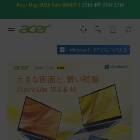
コ
Acer Day 2026 Sale 開催中！
21日 4時 33分 27秒
ン
テ
ン
ツ
へ
ス
キ
ッ
プ