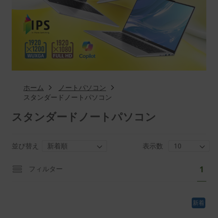
ホーム
ノートパソコン
スタンダードノートパソコン
スタンダードノートパソコン
並び替え
表示数
ペ
あ
フィルター
1
ー
な
ジ
た
新着
は
現