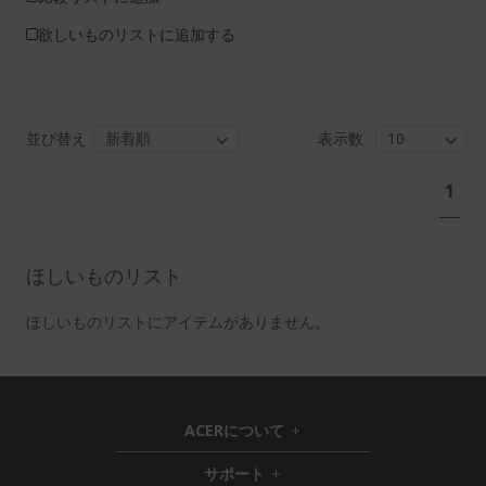
欲しいものリストに追加する
並び替え
表示数
ペ
あ
1
ー
な
ジ
た
は
ほしいものリスト
現
在
ほしいものリストにアイテムがありません。
ペ
ー
ジ
を
ACERについて
h
読
i
サポート
ん
h
d