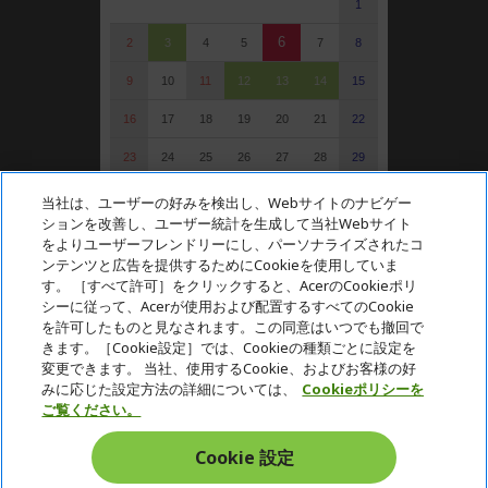
1
6
2
3
4
5
7
8
9
10
11
12
13
14
15
16
17
18
19
20
21
22
23
24
25
26
27
28
29
30
31
当社は、ユーザーの好みを検出し、Webサイトのナビゲー
ションを改善し、ユーザー統計を生成して当社Webサイト
: 定休日（受注可）
をよりユーザーフレンドリーにし、パーソナライズされたコ
: 受注・お問い合わせのみ
ンテンツと広告を提供するためにCookieを使用していま
す。 ［すべて許可］をクリックすると、AcerのCookieポリ
シーに従って、Acerが使用および配置するすべてのCookie
を許可したものと見なされます。この同意はいつでも撤回で
Acer. All Rights Reserved.
きます。［Cookie設定］では、Cookieの種類ごとに設定を
変更できます。 当社、使用するCookie、およびお客様の好
みに応じた設定方法の詳細については、
Cookieポリシーを
ご覧ください。
Cookie 設定
日本