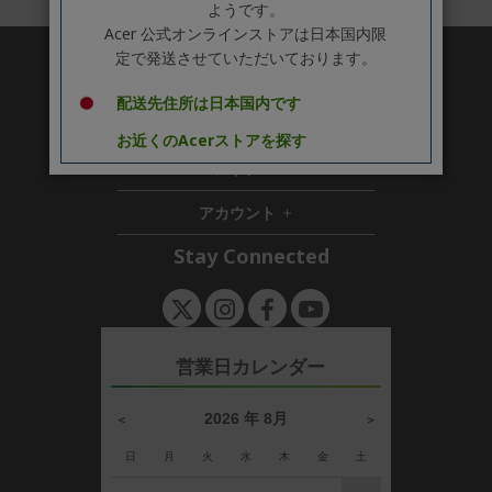
ようです。
Acer 公式オンラインストアは日本国内限
定で発送させていただいております。
ACERについて
h
配送先住所は日本国内です
i
サポート
h
d
お近くのAcerストアを探す
i
d
ストア
h
d
e
i
d
n
アカウント
d
e
h
d
n
i
Stay Connected
e
d
n
d
e
n
営業日カレンダー
2026 年 8月
＜
＞
日
月
火
水
木
金
土