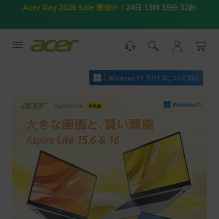
コ
Acer Day 2026 Sale 開催中！
24日 13時 59分 32秒
ン
テ
ン
ツ
へ
ス
キ
ッ
プ