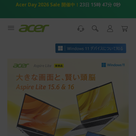
コ
Acer Day 2026 Sale 開催中！
23日 15時 47分 0秒
ン
テ
ン
ツ
へ
ス
キ
ッ
プ