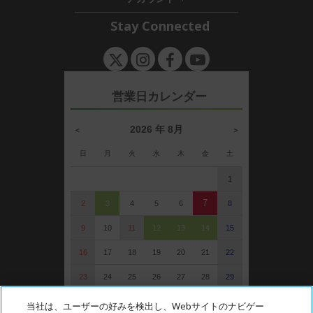
d
e
h
す
d
n
i
Stay Connected
e
d
n
d
e
n
営業日カレンダー
2026 年 8月
＜
＞
日
月
火
水
木
金
土
1
7
2
3
4
5
6
8
9
10
11
12
13
14
15
16
17
18
19
20
21
22
23
24
25
26
27
28
29
30
31
当社は、ユーザーの好みを検出し、Webサイトのナビゲー