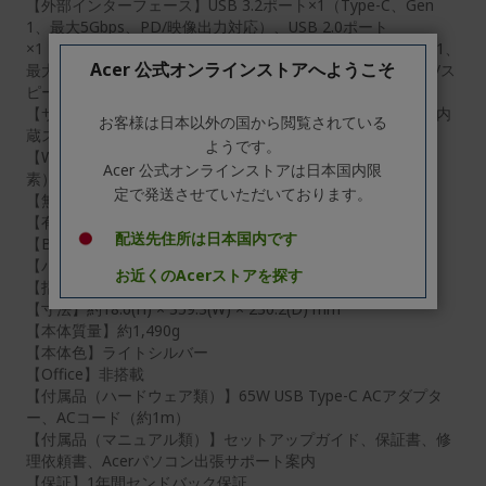
【外部インターフェース】USB 3.2ポート×1（Type-C、Gen
1、最大5Gbps、PD/映像出力対応）、USB 2.0ポート
×1（Type-C、PD対応）、USB 3.2ポート×2（Type-A、Gen 1、
Acer 公式オンラインストアへようこそ
最大5Gbps）、USB 2.0ポート×1（Type-A）、ヘッドセット/ス
ピーカー・ジャック×1、HDMI出力ポート×1
【サウンド機能】ハイ・デフィニション・オーディオ準拠、内
お客様は日本以外の国から閲覧されている
蔵ステレオ・スピーカー、内蔵マイクロフォン×2
ようです。
【Webカメラ】(フロント)フルHD Webカメラ（約207万画
Acer 公式オンラインストアは日本国内限
素）/スライドカバー付き、(リア）非搭載
定で発送させていただいております。
【無線LAN】IEEE802.11 a/b/g/n/ac/ax準拠（Wi-Fi 6準拠）
【有線LAN】非搭載
配送先住所は日本国内です
【Bluetooth】Bluetooth 5.1準拠
【バッテリー駆動時間】約8時間
お近くのAcerストアを探す
【指紋認証】非搭載
【寸法】約18.6(H) × 359.3(W) × 230.2(D) mm
【本体質量】約1,490g
【本体色】ライトシルバー
【Office】非搭載
【付属品（ハードウェア類）】65W USB Type-C ACアダプタ
ー、ACコード（約1m）
【付属品（マニュアル類）】セットアップガイド、保証書、修
理依頼書、Acerパソコン出張サポート案内
【保証】1年間センドバック保証