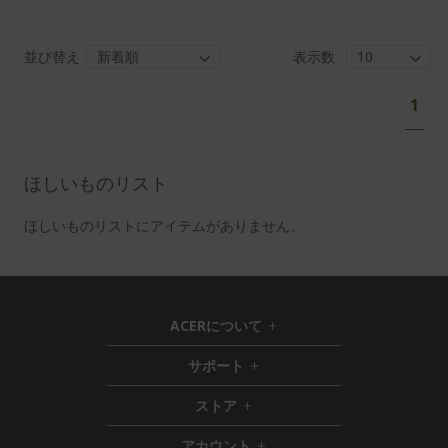
並び替え
表示数
ペ
あ
1
ー
な
ジ
た
は
ほしいものリスト
現
在
ほしいものリストにアイテムがありません。
ペ
ー
ジ
を
ACERについて
h
読
i
サポート
ん
h
d
i
d
で
ストア
h
d
e
い
i
d
n
ま
アカウント